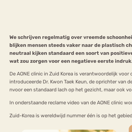
VEEL GEZOCHTE TERMEN
We schrijven regelmatig over vreemde schoonhei
blijken mensen steeds vaker naar de plastisch c
Eetstoorni
Boulimia Nervosa
neutraal kijken standaard een soort van positie
wat zou zorgen voor een negatieve eerste indruk
Orthorexia
Afvallen
Angst
De AONE clinic in Zuid Korea is verantwoordelijk voo
introduceerde Dr. Kwon Taek Keun, de oprichter van 
nvoor een standaard lach op het gezicht, maar ook vo
In onderstaande reclame video van de AONE clinic wor
Zuid-Korea is wereldwijd nummer één is op het gebied 