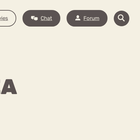
ies
Chat
Forum
EA