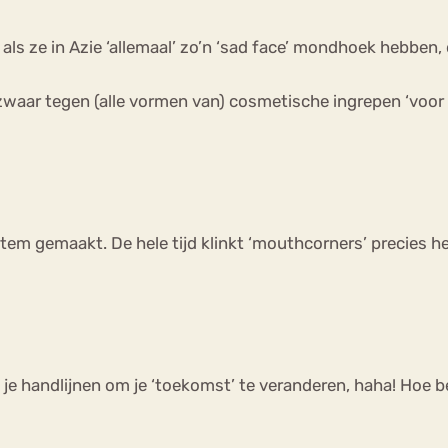
, als ze in Azie ‘allemaal’ zo’n ‘sad face’ mondhoek hebben
f zwaar tegen (alle vormen van) cosmetische ingrepen ‘voo
em gemaakt. De hele tijd klinkt ‘mouthcorners’ precies het
p je handlijnen om je ‘toekomst’ te veranderen, haha! Hoe 