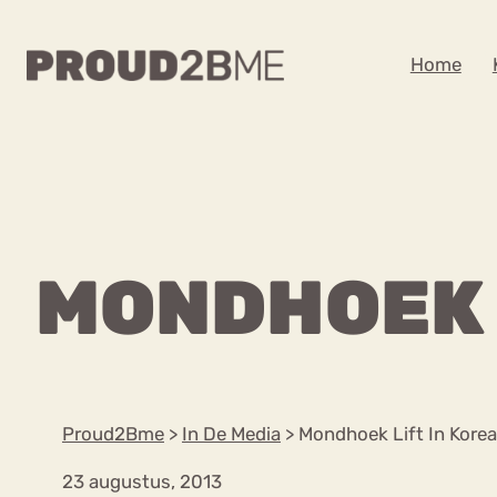
WAAR BEN JE NA
Home
Zoeken
Zoeken
Home
Kenniscentrum
POPULAIRE PAGINA’S
MONDHOEK 
Ga
Content
naar
Over proud2bme
Over ons
de
Contact
inhoud
Proud in de media
Proud2Bme
>
In De Media
>
Mondhoek Lift In Korea
Vacatures
Privacyverklaring
23 augustus, 2013