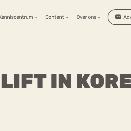
AR OP ZOEK?
Kenniscentrum
Content
Over ons
Adv
LIFT IN KOR
Advies