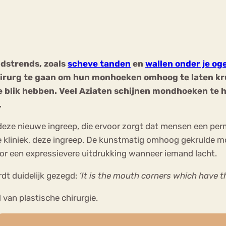
Chat
Forum
dstrends, zoals
scheve tanden
en
wallen onder je og
hirurg te gaan om hun monhoeken omhoog te laten krul
s
Anorexia Nervosa
Eetbuien
Pi
ve blik hebben. Veel Aziaten schijnen mondhoeken te
.
r deze nieuwe ingreep, die ervoor zorgt dat mensen een pe
de kliniek, deze ingreep. De kunstmatig omhoog gekrulde
or een expressievere uitdrukking wanneer iemand lacht.
dt duidelijk gezegd:
‘It is the mouth corners which have 
van plastische chirurgie.