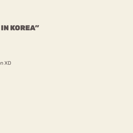
 IN KOREA”
hen XD