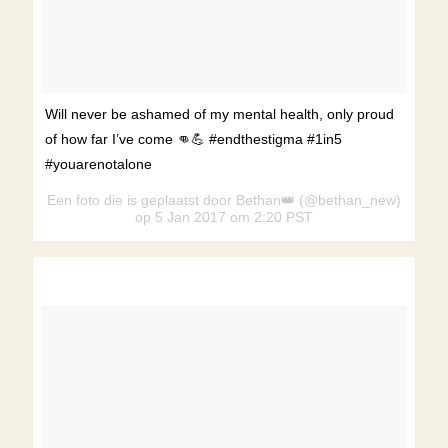
Will never be ashamed of my mental health, only proud
of how far I’ve come 👊💪 #endthestigma #1in5
#youarenotalone
Een foto die is geplaatst door Bethan👑 (@bethan_new)
op 5 Jan 2017 om 2:20 PST