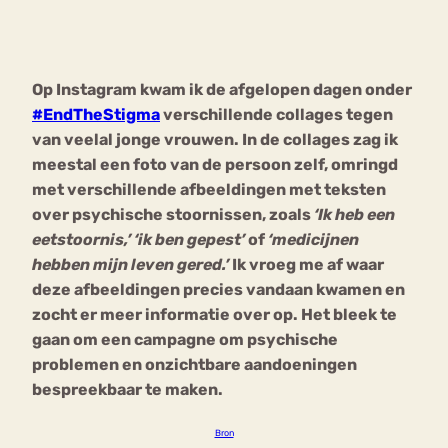
Bouli
Chat
mia
Op Instagram kwam ik de afgelopen dagen onder
Eetstoornis
Anorexia Nervosa
Nerv
#EndTheStigma
verschillende collages tegen
osa
Forum
van veelal jonge vrouwen. In de collages zag ik
meestal een foto van de persoon zelf, omringd
Eetbuien
Piekeren
Sport
Trauma
met verschillende afbeeldingen met teksten
Orthorexia
Afvallen
Angst
over psychische stoornissen, zoals
‘Ik heb een
eetstoornis,’ ‘ik ben gepest’
of
‘medicijnen
hebben mijn leven gered.’
Ik vroeg me af waar
deze afbeeldingen precies vandaan kwamen en
zocht er meer informatie over op. Het bleek te
gaan om een campagne om psychische
problemen en onzichtbare aandoeningen
bespreekbaar te maken.
Bron