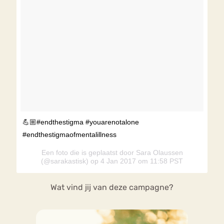
💪🏼#endthestigma #youarenotalone
#endthestigmaofmentalillness
Een foto die is geplaatst door Sara Olaussen
(@sarakastisk) op 4 Jan 2017 om 11:58 PST
Wat vind jij van deze campagne?