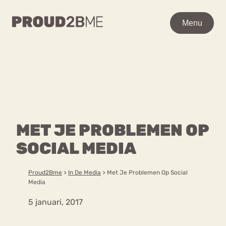
WAAR BEN JE NAAR OP
Menu
Menu
ZOEK?
Zoeken
Zoeken
Home
POPULAIRE PAGINA’S
Kenniscentrum
MET JE PROBLEMEN OP
Ga
Over proud2bme
naar
SOCIAL MEDIA
Contact
Content
de
Proud in de media
inhoud
Vacatures
Proud2Bme
>
In De Media
>
Met Je Problemen Op Social
Over ons
Privacyverklaring
Media
5 januari, 2017
VEEL GEZOCHTE TERMEN
Advies