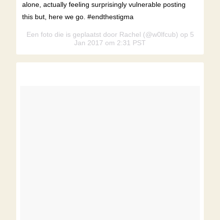
alone, actually feeling surprisingly vulnerable posting
this but, here we go. #endthestigma
Een foto die is geplaatst door Rachel (@w0lfcub) op 5
Jan 2017 om 2:31 PST