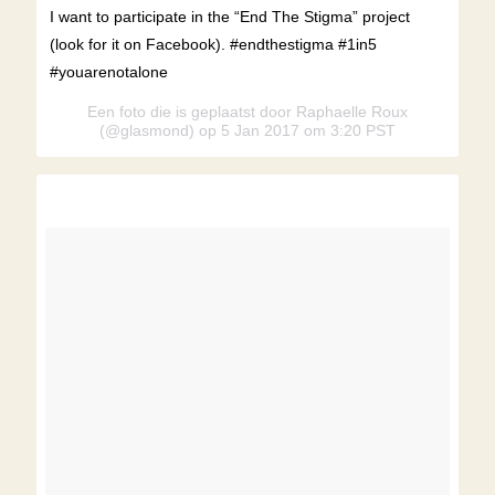
I want to participate in the “End The Stigma” project
(look for it on Facebook). #endthestigma #1in5
#youarenotalone
Een foto die is geplaatst door Raphaelle Roux
(@glasmond) op 5 Jan 2017 om 3:20 PST