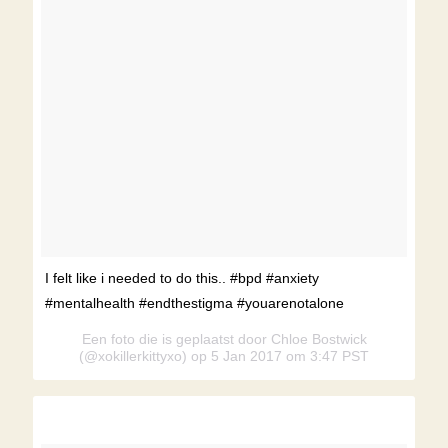
I felt like i needed to do this.. #bpd #anxiety
#mentalhealth #endthestigma #youarenotalone
Een foto die is geplaatst door Chloe Bostwick
(@xokillerkittyxo) op 5 Jan 2017 om 3:47 PST