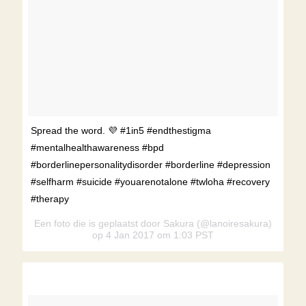
Spread the word. 💜 #1in5 #endthestigma
#mentalhealthawareness #bpd
#borderlinepersonalitydisorder #borderline #depression
#selfharm #suicide #youarenotalone #twloha #recovery
#therapy
Een foto die is geplaatst door Sakura (@lanoiresakura)
op 4 Jan 2017 om 1:03 PST