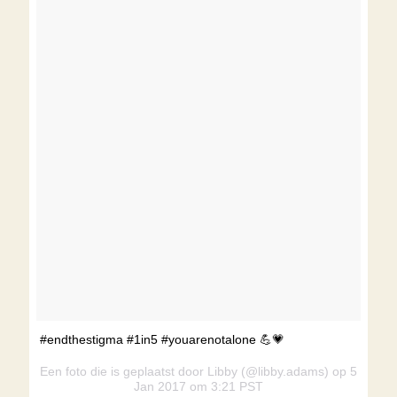
#endthestigma #1in5 #youarenotalone 💪💗
Een foto die is geplaatst door Libby (@libby.adams) op 5
Jan 2017 om 3:21 PST