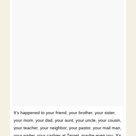
It’s happened to your friend, your brother, your sister,
your mom, your dad, your aunt, your uncle, your cousin,
your teacher, your neighbor, your pastor, your mail man,
your waiter, your cashier at Target, maybe even you. It’s