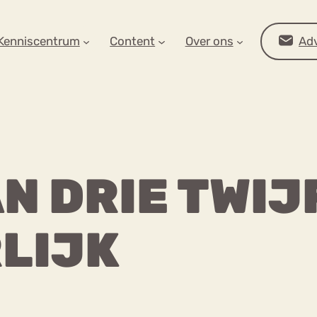
AR OP ZOEK?
Kenniscentrum
Content
Over ons
Adv
N DRIE TWIJ
RLIJK
Advies