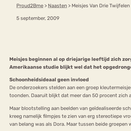
Proud2Bme
>
Naasten
>
Meisjes Van Drie Twijfelen 
5 september, 2009
VEEL GEZOCHTE TERMEN
Eetstoorni
Boulimia Nervosa
Meisjes beginnen al op driejarige leeftijd zich z
Orthorexia
Afvallen
Angst
Amerikaanse studie blijkt wel dat het opgedrong
Schoonheidsideaal geen invloed
De onderzoekers stelden aan een groep kleutermeisjes
toonden. Daaruit blijkt dat meer dan 50 procent zich a
Maar blootstelling aan beelden van geïdealiseerde sch
kreeg namelijk filmpjes te zien van erg stereotiepe vr
van belang was als Dora. Maar tussen beide groepen w