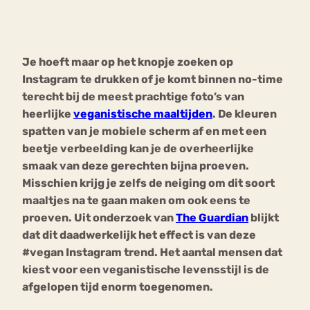
Bouli
Chat
mia
Je hoeft maar op het knopje zoeken op
Eetstoornis
Anorexia Nervosa
Nerv
Instagram te drukken of je komt binnen no-time
osa
Forum
terecht bij de meest prachtige foto’s van
heerlijke
veganistische maaltijden
. De kleuren
Eetbuien
Piekeren
Sport
Trauma
spatten van je mobiele scherm af en met een
Orthorexia
Afvallen
Angst
beetje verbeelding kan je de overheerlijke
smaak van deze gerechten bijna proeven.
Misschien krijg je zelfs de neiging om dit soort
maaltjes na te gaan maken om ook eens te
proeven. Uit onderzoek van
The Guardian
blijkt
dat dit daadwerkelijk het effect is van deze
#vegan Instagram trend. Het aantal mensen dat
kiest voor een veganistische levensstijl is de
afgelopen tijd enorm toegenomen.