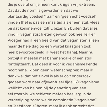
die je overal om je heen kunt krijgen vrij extreem.
Dat dat de norm is geworden en dat we
plantaardig voedsel “raar” en “geen echt voedsel”
vinden (het is pas een maaltijd als er een stuk vlees
bij dat konijnenvoer zit!)… bizar. En buiten dat alles
vind ik veganistisch eten gewoon ook heel lekker.
Vroeger had ik een beeld van dat veganisten alleen
maar de hele dag op een wortel knaagden (ook
heel bevooroordeeld, ik weet het haha). Maar nu
ontbijt ik meestal met bananencake of een stuk
“ontbijttaart”. Dat deed ik voor ik veganisme kende
nooit haha. Ik ben geen wetenschapper, maar ik
denk wel dat het zinvol is als er ooit onderzoek
gedaan word naar of(eventueel tijdelijk) veganisme
wellicht kan helpen bij de genezing van een
eetstoornis. We schieten meteen heel erg in de
verdediging zodra we de combinatie “veganisme”
en “eetstoornis” horen, maar ik denk oprecht dat