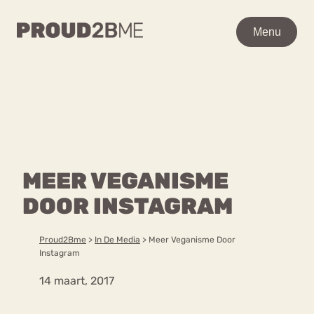
WAAR BEN JE NAAR OP
Menu
Menu
ZOEK?
Zoeken
Zoeken
Home
POPULAIRE PAGINA’S
Kenniscentrum
MEER VEGANISME
Ga
Over proud2bme
naar
DOOR INSTAGRAM
Contact
Content
de
Proud in de media
inhoud
Vacatures
Proud2Bme
>
In De Media
>
Meer Veganisme Door
Over ons
Privacyverklaring
Instagram
14 maart, 2017
VEEL GEZOCHTE TERMEN
Advies