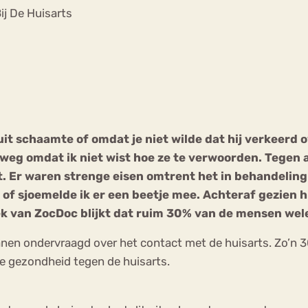
Chat
ij De Huisarts
Forum
s
Anorexia Nervosa
Eetbuien
Pi
uit schaamte of omdat je niet wilde dat hij verkeerd o
weg omdat ik niet wist hoe ze te verwoorden. Tegen
. Er waren strenge eisen omtrent het in behandeling 
n of sjoemelde ik er een beetje mee. Achteraf gezien 
k van ZocDoc blijkt dat ruim 30% van de mensen welee
nen ondervraagd over het contact met de huisarts. Zo’n 
e gezondheid tegen de huisarts.