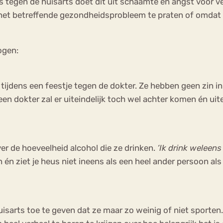
jk is tegen de huisarts doet dit uit schaamte en angst voor
het betreffende gezondheidsprobleem te praten of omdat 
ogen:
 tijdens een feestje tegen de dokter. Ze hebben geen zin 
nt een dokter zal er uiteindelijk toch wel achter komen én 
ver de hoeveelheid alcohol die ze drinken.
‘Ik drink weleens 
 én ziet je heus niet ineens als een heel ander persoon als j
sarts toe te geven dat ze maar zo weinig of niet sporten