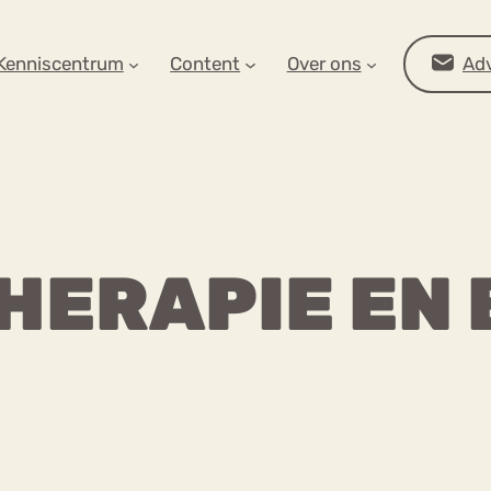
AR OP ZOEK?
Kenniscentrum
Content
Over ons
Adv
THERAPIE EN 
Advies