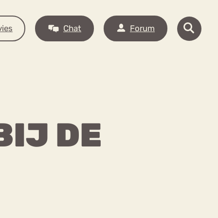
ies
Chat
Forum
BIJ DE