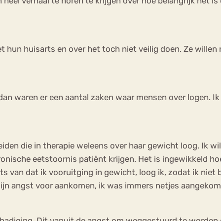
eel verhaal te horen te krijgen over hoe belangrijk het is
 hun huisarts en over het toch niet veilig doen. Ze willen
, dan waren er een aantal zaken waar mensen over logen. Ik
meiden die in therapie weleens over haar gewicht loog. Ik wi
onische eetstoornis patiënt krijgen. Het is ingewikkeld hoe
ts van dat ik vooruitging in gewicht, loog ik, zodat ik nie
r mijn angst voor aankomen, ik was immers netjes aangeko
schadiging. Dit vanuit de angst om weggestuurd te worden