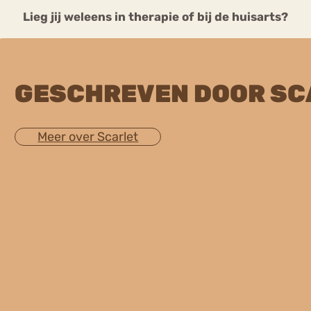
Lieg jij weleens in therapie of bij de huisarts?
GESCHREVEN DOOR SC
Meer over Scarlet