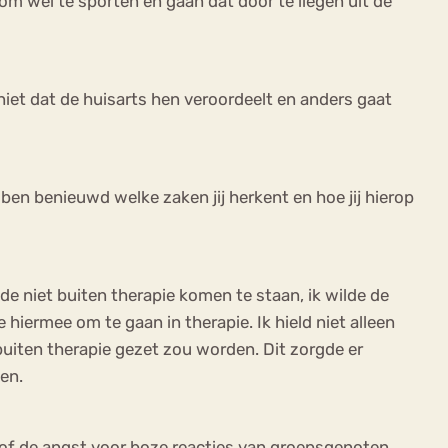
 om wel te sporten en gaan dat door te liegen uit de
 niet dat de huisarts hen veroordeelt en anders gaat
 ben benieuwd welke zaken jij herkent en hoe jij hierop
lde niet buiten therapie komen te staan, ik wilde de
 hiermee om te gaan in therapie. Ik hield niet alleen
t buiten therapie gezet zou worden. Dit zorgde er
men.
 of de angst voor boze reacties van groepsgenoten.