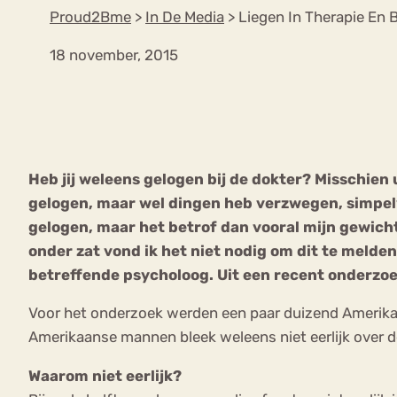
Proud2Bme
>
In De Media
>
Liegen In Therapie En B
18 november, 2015
VEEL GEZOCHTE TERMEN
Eetstoorni
Boulimia Nervosa
Heb jij weleens gelogen bij de dokter? Misschien 
Orthorexia
Afvallen
Angst
gelogen, maar wel dingen heb verzwegen, simpel
gelogen, maar het betrof dan vooral mijn gewicht
onder zat vond ik het niet nodig om dit te melde
betreffende psycholoog. Uit een recent onderzoe
Voor het onderzoek werden een paar duizend Amerika
Amerikaanse mannen bleek weleens niet eerlijk over d
Waarom niet eerlijk?