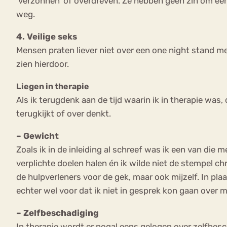
‘verzonnen’ of overdreven. Ze hebben geen zin om een h
weg.
4. Veilige seks
Mensen praten liever niet over een one night stand met
zien hierdoor.
Liegen in therapie
Als ik terugdenk aan de tijd waarin ik in therapie was
terugkijkt of over denkt.
– Gewicht
Zoals ik in de inleiding al schreef was ik een van die 
verplichte doelen halen én ik wilde niet de stempel chr
de hulpverleners voor de gek, maar ook mijzelf. In plaa
echter wel voor dat ik niet in gesprek kon gaan ove
– Zelfbeschadiging
In therapie wordt er nogal eens gelogen over zelfbe