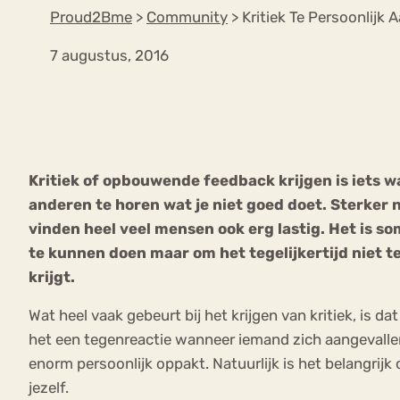
Proud2Bme
>
Community
>
Kritiek Te Persoonlijk 
7 augustus, 2016
VEEL GEZOCHTE TERMEN
Eetstoorni
Boulimia Nervosa
Kritiek of opbouwende feedback krijgen is iets wat
Orthorexia
Afvallen
Angst
anderen te horen wat je niet goed doet. Sterker 
vinden heel veel mensen ook erg lastig. Het is s
te kunnen doen maar om het tegelijkertijd niet te
krijgt.
Wat heel vaak gebeurt bij het krijgen van kritiek, is da
het een tegenreactie wanneer iemand zich aangevalle
enorm persoonlijk oppakt. Natuurlijk is het belangrijk
jezelf.