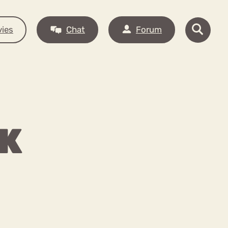
ies
Chat
Forum
JK