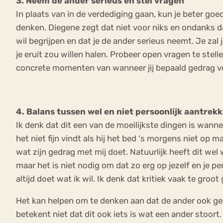
3. Neem de ander serieus en stel vragen
In plaats van in de verdediging gaan, kun je beter goe
denken. Diegene zegt dat niet voor niks en ondanks dat
wil begrijpen en dat je de ander serieus neemt. Je zal j
je eruit zou willen halen. Probeer open vragen te stel
concrete momenten van wanneer jij bepaald gedrag ve
4. Balans tussen wel en niet persoonlijk aantrek
Ik denk dat dit een van de moeilijkste dingen is wannee
het niet fijn vindt als hij het bed ‘s morgens niet op m
wat zijn gedrag met mij doet. Natuurlijk heeft dit wel 
maar het is niet nodig om dat zo erg op jezelf en je pe
altijd doet wat ik wil. Ik denk dat kritiek vaak te gr
Het kan helpen om te denken aan dat de ander ook gewo
betekent niet dat dit ook iets is wat een ander stoor