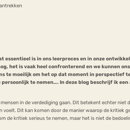
Chat
Aantrekken
Forum
s
Anorexia Nervosa
Eetbuien
Pi
 essentieel is in ons leerproces en in onze ontwikkeli
nog, het is vaak heel confronterend en we kunnen on
oms te moeilijk om het op dat moment in perspectief 
 persoonlijk te nemen…. In deze blog beschrijf ik een 
t mensen in de verdediging gaan. Dit betekent echter niet da
n voelt. Dit kan komen door de manier waarop de kritiek
 om de kritiek serieus te nemen, maar het is niet de bedoeli