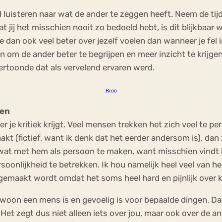
d luisteren naar wat de ander te zeggen heeft. Neem de tij
 jij het misschien nooit zo bedoeld hebt, is dit blijkbaar 
e dan ook veel beter over jezelf voelen dan wanneer je fel i
len om de ander beter te begrijpen en meer inzicht te krijg
rtoonde dat als vervelend ervaren werd.
Bron
ken
r je kritiek krijgt. Veel mensen trekken het zich veel te pe
aakt (fictief, want ik denk dat het eerder andersom is), dan 
wat met hem als persoon te maken, want misschien vindt hij 
rsoonlijkheid te betrekken. Ik hou namelijk heel veel van h
oot gemaakt wordt omdat het soms heel hard en pijnlijk over
on een mens is en gevoelig is voor bepaalde dingen. Dat hi
t. Het zegt dus niet alleen iets over jou, maar ook over de