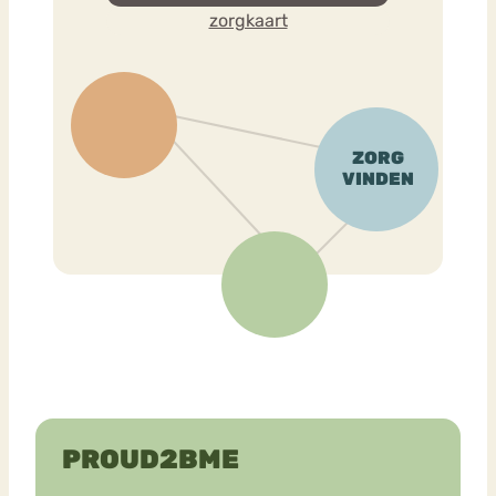
zorgkaart
PROUD2BME