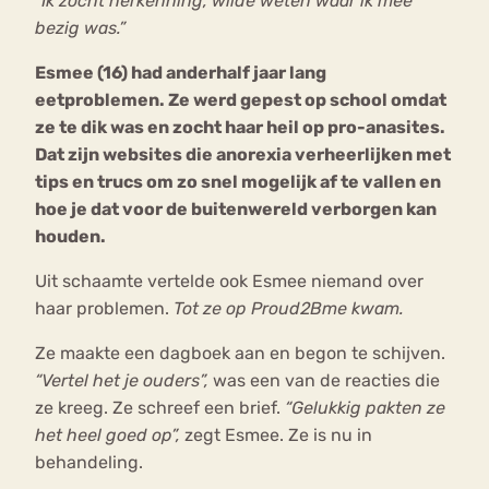
“
Ik zocht herkenning, wilde weten waar ik mee
bezig was.”
Esmee (16) had anderhalf jaar lang
eetproblemen. Ze werd gepest op school omdat
ze te dik was en zocht haar heil op pro-anasites.
Dat zijn websites die anorexia verheerlijken met
tips en trucs om zo snel mogelijk af te vallen en
hoe je dat voor de buitenwereld verborgen kan
houden.
Uit schaamte vertelde ook Esmee niemand over
haar problemen.
Tot ze op Proud2Bme kwam.
Ze maakte een dagboek aan en begon te schijven.
“Vertel het je ouders”,
was een van de reacties die
ze kreeg. Ze schreef een brief.
“Gelukkig pakten ze
het heel goed op”,
zegt Esmee. Ze is nu in
behandeling.