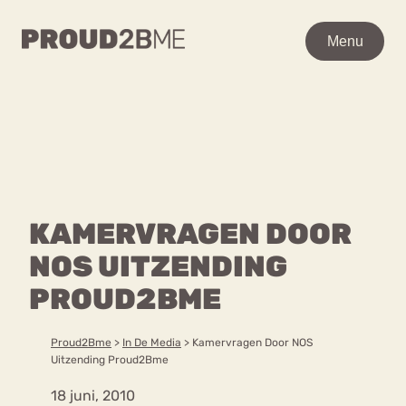
WAAR BEN JE NAAR OP
Menu
Menu
ZOEK?
Zoeken
Zoeken
Home
POPULAIRE PAGINA’S
Kenniscentrum
KAMERVRAGEN DOOR
Ga
Over proud2bme
naar
NOS UITZENDING
Contact
Content
de
Proud in de media
PROUD2BME
inhoud
Vacatures
Over ons
Privacyverklaring
Proud2Bme
>
In De Media
>
Kamervragen Door NOS
Uitzending Proud2Bme
VEEL GEZOCHTE TERMEN
18 juni, 2010
Advies