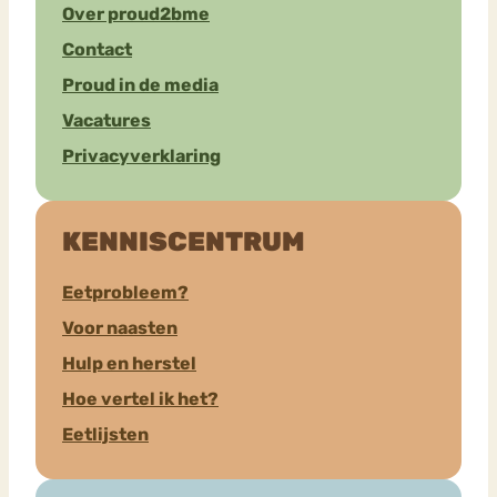
Over proud2bme
Contact
Proud in de media
Vacatures
Privacyverklaring
KENNISCENTRUM
Eetprobleem?
Voor naasten
Hulp en herstel
Hoe vertel ik het?
Eetlijsten