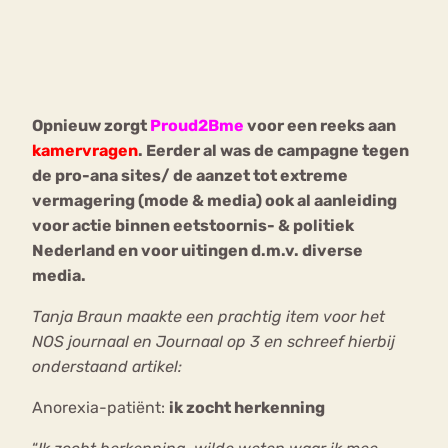
Bouli
Chat
mia
Eetstoornis
Anorexia Nervosa
Nerv
Opnieuw zorgt
Proud2Bme
voor een reeks aan
osa
Forum
kamervragen
. Eerder al was de campagne tegen
Eetbuien
Piekeren
Sport
Trauma
de pro-ana sites/ de aanzet tot extreme
Orthorexia
Afvallen
Angst
vermagering (mode & media) ook al aanleiding
voor actie binnen eetstoornis- & politiek
Nederland en voor uitingen d.m.v. diverse
media.
Tanja Braun maakte een prachtig item voor het
NOS journaal en Journaal op 3 en schreef hierbij
onderstaand artikel:
Anorexia-patiënt:
ik zocht herkenning