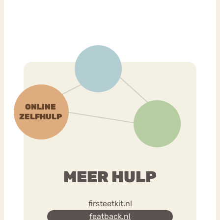
MEER HULP
firsteetkit.nl
featback.nl