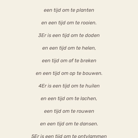
een tijd om te planten
en een tijd om te rooien.
3Er is een tijd om te doden
en een tijd om te helen,
een tijd om af te breken
en een tijd om op te bouwen.
4Er is een tijd om te huilen
en een tijd om te lachen,
een tijd om te rouwen
en een tijd om te dansen.
5Er is een tijd om te ontvlammen