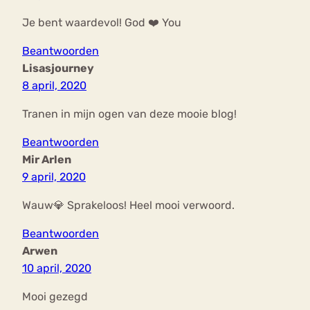
Je bent waardevol! God ❤️ You
Beantwoorden
Lisasjourney
8 april, 2020
Tranen in mijn ogen van deze mooie blog!
Beantwoorden
Mir Arlen
9 april, 2020
Wauw💎 Sprakeloos! Heel mooi verwoord.
Beantwoorden
Arwen
10 april, 2020
Mooi gezegd