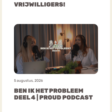
VRIJWILLIGERS!
5 augustus, 2026
BEN IK HET PROBLEEM
DEEL 4 | PROUD PODCAST