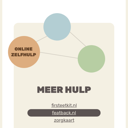
MEER HULP
firsteetkit.nl
featback.nl
zorgkaart