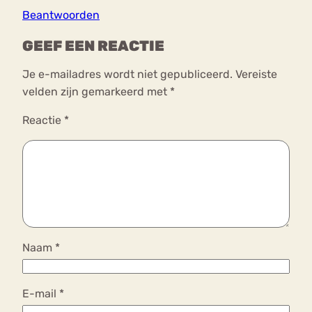
Beantwoorden
GEEF EEN REACTIE
Je e-mailadres wordt niet gepubliceerd.
Vereiste
velden zijn gemarkeerd met
*
Reactie
*
Naam
*
E-mail
*