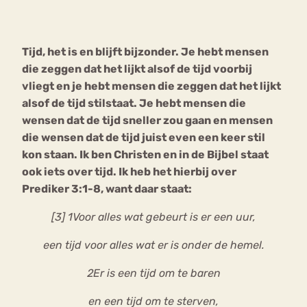
Bouli
Chat
Tijd, het is en blijft bijzonder. Je hebt mensen
mia
Eetstoornis
Anorexia Nervosa
die zeggen dat het lijkt alsof de tijd voorbij
Nerv
vliegt en je hebt mensen die zeggen dat het lijkt
osa
Forum
alsof de tijd stilstaat. Je hebt mensen die
Eetbuien
Piekeren
Sport
Trauma
wensen dat de tijd sneller zou gaan en mensen
Orthorexia
Afvallen
Angst
die wensen dat de tijd juist even een keer stil
kon staan. Ik ben Christen en in de Bijbel staat
ook iets over tijd. Ik heb het hierbij over
Prediker 3:1-8, want daar staat:
[3] 1Voor alles wat gebeurt is er een uur,
een tijd voor alles wat er is onder de hemel.
2Er is een tijd om te baren
en een tijd om te sterven,