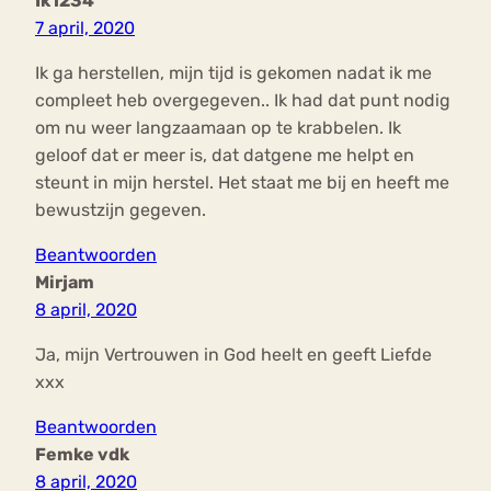
Ik1234
7 april, 2020
Ik ga herstellen, mijn tijd is gekomen nadat ik me
compleet heb overgegeven.. Ik had dat punt nodig
om nu weer langzaamaan op te krabbelen. Ik
geloof dat er meer is, dat datgene me helpt en
steunt in mijn herstel. Het staat me bij en heeft me
bewustzijn gegeven.
Beantwoorden
Mirjam
8 april, 2020
Ja, mijn Vertrouwen in God heelt en geeft Liefde
xxx
Beantwoorden
Femke vdk
8 april, 2020