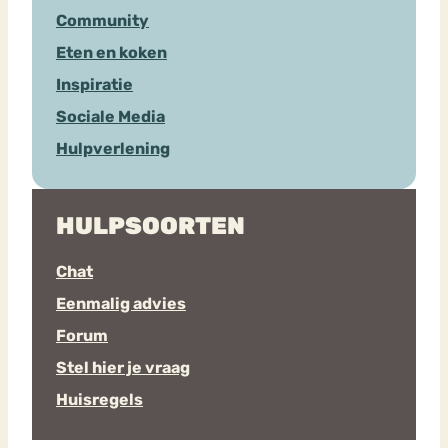
Community
Eten en koken
Inspiratie
Sociale Media
Hulpverlening
HULPSOORTEN
Chat
Eenmalig advies
Forum
Stel hier je vraag
Huisregels