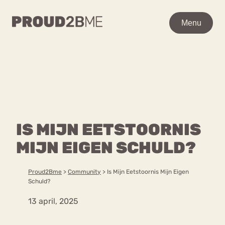
WAAR BEN JE NAAR OP
Menu
Menu
ZOEK?
Zoeken
Zoeken
Home
POPULAIRE PAGINA’S
Kenniscentrum
IS MIJN EETSTOORNIS
Ga
Over proud2bme
naar
MIJN EIGEN SCHULD?
Contact
Content
de
Proud in de media
inhoud
Vacatures
Proud2Bme
>
Community
>
Is Mijn Eetstoornis Mijn Eigen
Over ons
Privacyverklaring
Schuld?
13 april, 2025
VEEL GEZOCHTE TERMEN
Advies