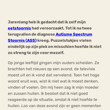
Bouli
Chat
mia
Jarenlang heb ik gedacht dat ik zelf mijn
Eetstoornis
Anorexia Nervosa
Nerv
eetstoornis
had veroorzaakt. Tot ik na twee
osa
Forum
terugvallen de diagnose
Autisme Spectrum
Stoornis (ASS)
kreeg. Puzzelstukjes vielen
Eetbuien
Piekeren
Sport
Trauma
eindelijk op zijn plek en misschien hoefde ik niet
Orthorexia
Afvallen
Angst
zo streng te zijn voor mezelf.
Op jonge leeftijd gingen mijn ouders scheiden. Ze
brachten het nieuws op een avond, de televisie
moest uit en ik vond dat vervelend. Toen het hoge
woord eruit was, wist ik niet wat ik moest denken,
vinden of voelen. Om mij heen zag ik mijn moeder
en zussen huilen. Ik besloot dat ik niet goed
reageerde op de situatie, omdat ik niet hoefde te
huilen. Los van deze avond zijn er geen momenten