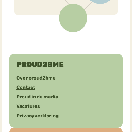
PROUD2BME
Over proud2bme
Contact
Proud in de media
Vacatures
Privacyverklaring