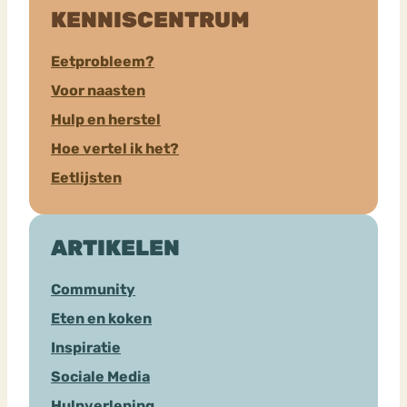
KENNISCENTRUM
Eetprobleem?
Voor naasten
Hulp en herstel
Hoe vertel ik het?
Eetlijsten
ARTIKELEN
Community
Eten en koken
Inspiratie
Sociale Media
Hulpverlening