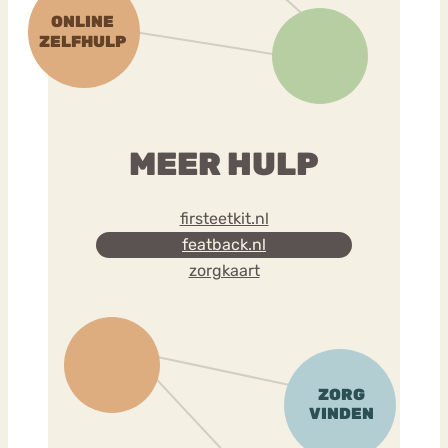
MEER HULP
firsteetkit.nl
featback.nl
zorgkaart