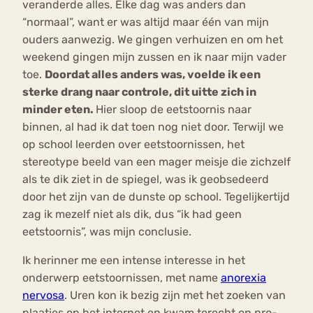
veranderde alles. Elke dag was anders dan
“normaal”, want er was altijd maar één van mijn
ouders aanwezig. We gingen verhuizen en om het
weekend gingen mijn zussen en ik naar mijn vader
toe.
Doordat alles anders was, voelde ik een
sterke drang naar controle, dit uitte zich in
minder eten.
Hier sloop de eetstoornis naar
binnen, al had ik dat toen nog niet door. Terwijl we
op school leerden over eetstoornissen, het
stereotype beeld van een mager meisje die zichzelf
als te dik ziet in de spiegel, was ik geobsedeerd
door het zijn van de dunste op school. Tegelijkertijd
zag ik mezelf niet als dik, dus “ik had geen
eetstoornis”, was mijn conclusie.
Ik herinner me een intense interesse in het
onderwerp eetstoornissen, met name
anorexia
nervosa
. Uren kon ik bezig zijn met het zoeken van
plaatjes op het internet en kwam terecht op pro-