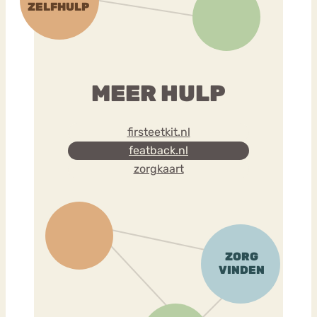
MEER HULP
firsteetkit.nl
featback.nl
zorgkaart