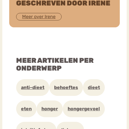
GESCHREVEN DOOR IRENE
Meer over Irene
MEER ARTIKELEN PER
ONDERWERP
anti-dieet
behoeftes
dieet
eten
honger
hongergevoel