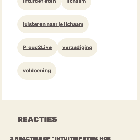
intuïtief eten
lichaam
luisteren naar je lichaam
Proud2Live
verzadiging
voldoening
REACTIES
2 REACTIES OP “INTUITIEF ETEN: HOE