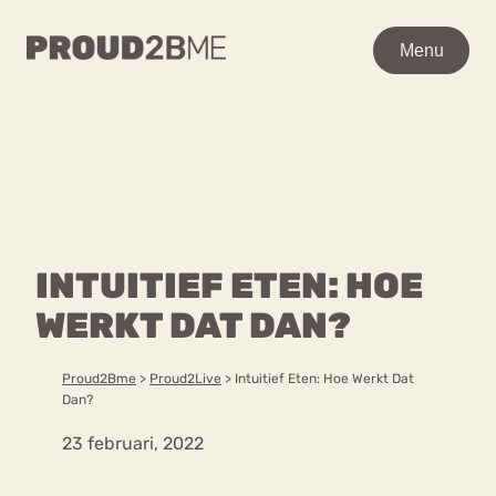
WAAR BEN JE NAAR OP
Menu
Menu
ZOEK?
Zoeken
Zoeken
Home
POPULAIRE PAGINA’S
Kenniscentrum
INTUITIEF ETEN: HOE
Ga
Over proud2bme
naar
WERKT DAT DAN?
Contact
Content
de
Proud in de media
inhoud
Vacatures
Proud2Bme
>
Proud2Live
>
Intuitief Eten: Hoe Werkt Dat
Over ons
Privacyverklaring
Dan?
23 februari, 2022
VEEL GEZOCHTE TERMEN
Advies