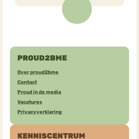
PROUD2BME
Over proud2bme
Contact
Proud in de media
Vacatures
Privacyverklaring
KENNISCENTRUM