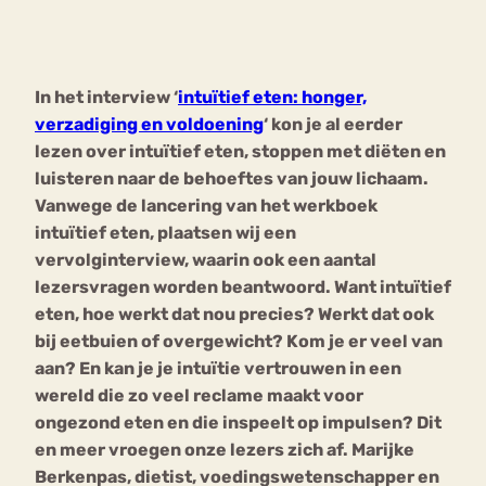
Bouli
Chat
mia
In het interview ‘
intuïtief eten: honger,
Eetstoornis
Anorexia Nervosa
Nerv
verzadiging en voldoening
‘ kon je al eerder
osa
Forum
lezen over intuïtief eten, stoppen met diëten en
luisteren naar de behoeftes van jouw lichaam.
Eetbuien
Piekeren
Sport
Trauma
Vanwege de lancering van het werkboek
Orthorexia
Afvallen
Angst
intuïtief eten, plaatsen wij een
vervolginterview, waarin ook een aantal
lezersvragen worden beantwoord. Want intuïtief
eten, hoe werkt dat nou precies? Werkt dat ook
bij eetbuien of overgewicht? Kom je er veel van
aan? En kan je je intuïtie vertrouwen in een
wereld die zo veel reclame maakt voor
ongezond eten en die inspeelt op impulsen? Dit
en meer vroegen onze lezers zich af. Marijke
Berkenpas, dietist, voedingswetenschapper en