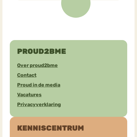
PROUD2BME
Over proud2bme
Contact
Proud in de media
Vacatures
Privacyverklaring
KENNISCENTRUM