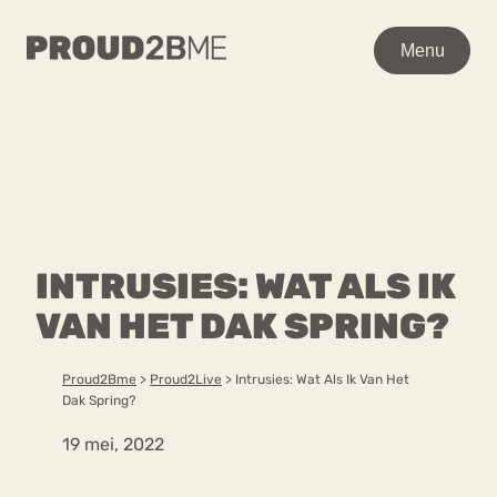
WAAR BEN JE NAAR OP
Menu
Menu
ZOEK?
Zoeken
Zoeken
Home
POPULAIRE PAGINA’S
Kenniscentrum
INTRUSIES: WAT ALS IK
Ga
Over proud2bme
naar
VAN HET DAK SPRING?
Contact
Content
de
Proud in de media
inhoud
Vacatures
Proud2Bme
>
Proud2Live
>
Intrusies: Wat Als Ik Van Het
Over ons
Privacyverklaring
Dak Spring?
19 mei, 2022
VEEL GEZOCHTE TERMEN
Advies