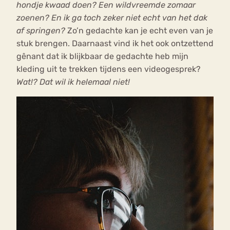
hondje kwaad doen? Een wildvreemde zomaar
zoenen? En ik ga toch zeker niet echt van het dak
af springen?
Zo’n gedachte kan je echt even van je
stuk brengen. Daarnaast vind ik het ook ontzettend
gênant dat ik blijkbaar de gedachte heb mijn
kleding uit te trekken tijdens een videogesprek?
Wat!? Dat wil ik helemaal niet!