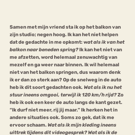
Bouli
Chat
mia
Samen met mijn vriend sta ik op het balkon van
Eetstoornis
Anorexia Nervosa
Nerv
zijn studio; negen hoog. Ik kan het niet helpen
osa
Forum
dat de gedachte in me opkomt: w
at als ik van het
balkon naar beneden spring?
Ik kan het niet van
Eetbuien
Piekeren
Sport
Trauma
me afzetten, word helemaal zenuwachtig van
Orthorexia
Afvallen
Angst
mezelf en ga weer naar binnen. Ik wil helemaal
niet van het balkon springen, dus waarom denk
ik er dan zo sterk aan? Op de snelweg in de auto
heb ik dit soort gedachten ook
. Wat als ik nu het
stuur ineens omgooi, terwijl ik 120 km/h rijd?
Zo
heb ik ook een keer de auto langs de kant gezet.
“Ik durf niet meer, rij jij maar.” Ik herken het in
andere situaties ook. Soms zo gek, dat ik me
ervoor schaam.
Wat als ik mijn kleding ineens
uittrek tijdens dit videogesprek? Wat als ik de