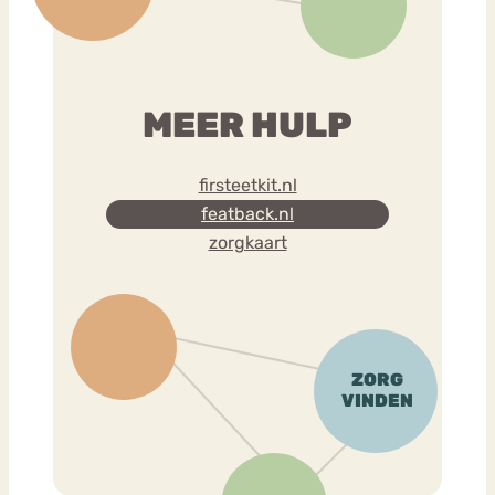
MEER HULP
firsteetkit.nl
featback.nl
zorgkaart