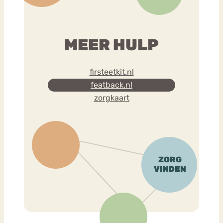
MEER HULP
firsteetkit.nl
featback.nl
zorgkaart