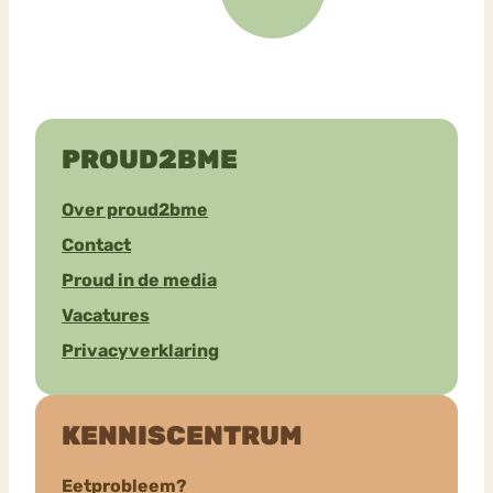
PROUD2BME
Over proud2bme
Contact
Proud in de media
Vacatures
Privacyverklaring
KENNISCENTRUM
Eetprobleem?