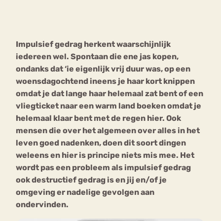
Bouli
Chat
mia
Impulsief gedrag herkent waarschijnlijk
Eetstoornis
Anorexia Nervosa
Nerv
iedereen wel. Spontaan die ene jas kopen,
osa
Forum
ondanks dat ‘ie eigenlijk vrij duur was, op een
woensdagochtend ineens je haar kort knippen
Eetbuien
Piekeren
Sport
Trauma
omdat je dat lange haar helemaal zat bent of een
Orthorexia
Afvallen
Angst
vliegticket naar een warm land boeken omdat je
helemaal klaar bent met de regen hier. Ook
mensen die over het algemeen over alles in het
leven goed nadenken, doen dit soort dingen
weleens en hier is principe niets mis mee. Het
wordt pas een probleem als impulsief gedrag
ook destructief gedrag is en jij en/of je
omgeving er nadelige gevolgen aan
ondervinden.