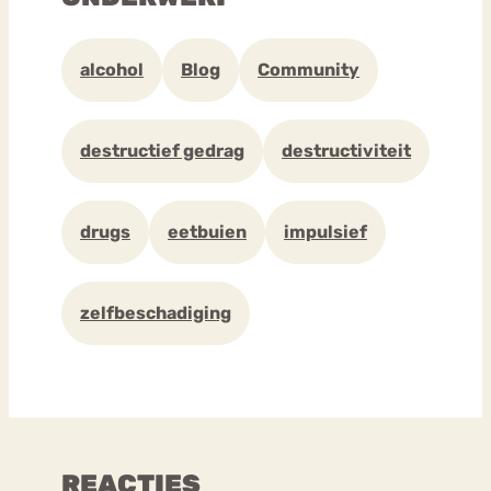
alcohol
Blog
Community
destructief gedrag
destructiviteit
drugs
eetbuien
impulsief
zelfbeschadiging
REACTIES