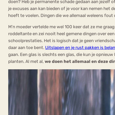
doen? Heb je permanente schade gedaan aan jezelf of 
je excuses aan kan bieden of je voor kan nemen het de 
hoeft te voelen. Dingen die we allemaal weleens fout d
M’n moeder vertelde me wel 100 keer dat ze me graag w
roddeltante en zei nooit heel gemene dingen over ee
schoolprestaties. Het is logisch dat je geen vriendsch
daar aan toe bent.
Uitslapen en je rust pakken is belan
gaan. Een glas is slechts een glas, die kun je opnie
planten. Al met al,
we doen het allemaal en deze di