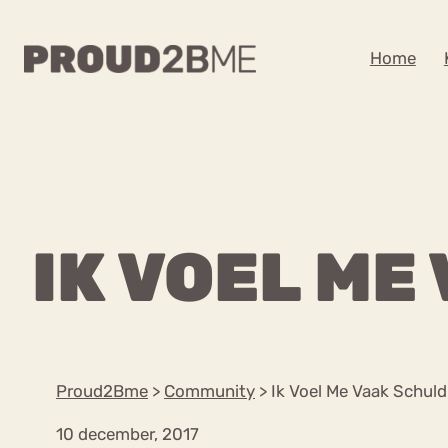
WAAR BEN JE NA
Home
Zoeken
Zoeken
Home
Kenniscentrum
POPULAIRE PAGINA’S
IK VOEL ME
Ga
Content
naar
Over proud2bme
Over ons
de
Contact
inhoud
Proud in de media
Proud2Bme
>
Community
>
Ik Voel Me Vaak Schuld
Vacatures
Privacyverklaring
10 december, 2017