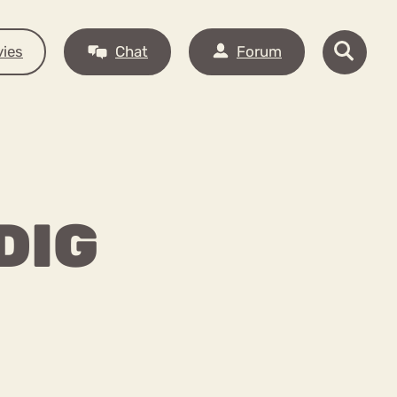
ies
Chat
Forum
DIG