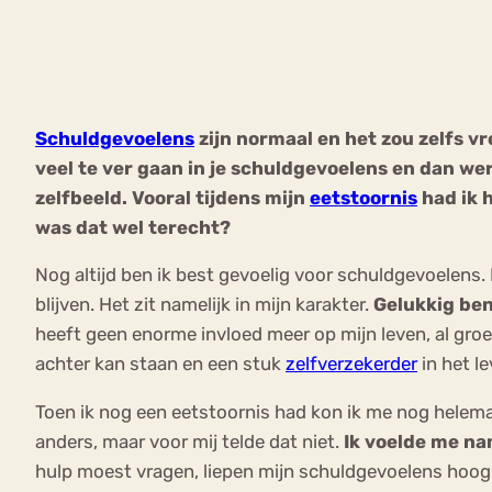
VEEL GEZOCHTE TERMEN
Schuldgevoelens
zijn normaal en het zou zelfs v
veel te ver gaan in je schuldgevoelens en dan we
Eetstoorni
Boulimia Nervosa
zelfbeeld. Vooral tijdens mijn
eetstoornis
had ik h
was dat wel terecht?
Orthorexia
Afvallen
Angst
Nog altijd ben ik best gevoelig voor schuldgevoelens.
blijven. Het zit namelijk in mijn karakter.
Gelukkig ben
heeft geen enorme invloed meer op mijn leven, al groei 
achter kan staan en een stuk
zelfverzekerder
in het l
Toen ik nog een eetstoornis had kon ik me nog helemaa
anders, maar voor mij telde dat niet.
Ik voelde me na
hulp moest vragen, liepen mijn schuldgevoelens hoog 