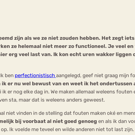
Chat
Forum
reemd zijn als we ze niet zouden hebben. Het zegt ie
rken ze helemaal niet meer zo functioneel. Je veel en
s
Anorexia Nervosa
Eetbuien
Pi
ier erg veel last van. Ik kon echt uren wakker ligge
 Ik ben
perfectionistisch
aangelegd, geef niet graag mijn fo
 ik er nu wel bewust van en weet ik het ondertussen a
ik er nog elke dag in. We maken allemaal weleens fouten en 
even sta, maar dat is weleens anders geweest.
l niet vinden in de stelling dat fouten maken oké en mens
melijk bij voorbaat al niet goed genoeg
en als ik dan v
op. Ik voelde me teveel en wilde anderen niet tot last zi