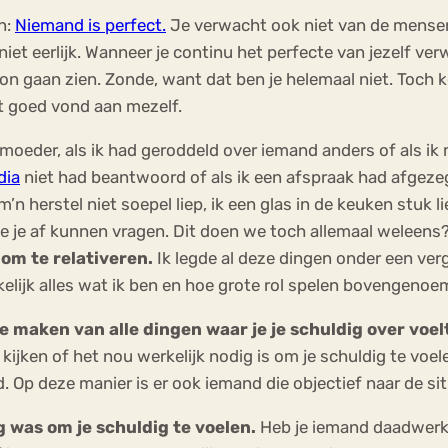
n:
Niemand is perfect.
Je verwacht ook niet van de mensen 
et eerlijk. Wanneer je continu het perfecte van jezelf verw
ersoon gaan zien. Zonde, want dat ben je helemaal niet. Toch
iet goed vond aan mezelf.
 moeder, als ik had geroddeld over iemand anders of als ik
dia
niet had beantwoord of als ik een afspraak had afgezeg
, m’n herstel niet soepel liep, ik een glas in de keuken stuk
je je af kunnen vragen. Dit doen we toch allemaal weleens?
 om te relativeren.
Ik legde al deze dingen onder een ver
elijk alles wat ik ben en hoe grote rol spelen bovengenoem
 te maken van alle dingen waar je je schuldig over vo
ijken of het nou werkelijk nodig is om je schuldig te voele
. Op deze manier is er ook iemand die objectief naar de sit
ig was om je schuldig te voelen.
Heb je iemand daadwerkeli