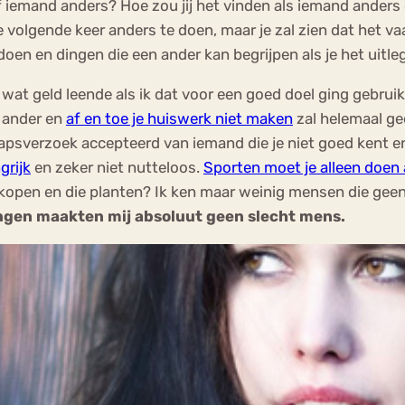
iemand anders? Hoe zou jij het vinden als iemand anders 
volgende keer anders te doen, maar je zal zien dat het vaa
oen en dingen die een ander kan begrijpen als je het uitle
at geld leende als ik dat voor een goed doel ging gebruik
n ander en
af en toe je huiswerk niet maken
zal helemaal ge
apsverzoek accepteerd van iemand die je niet goed kent en h
grijk
en zeker niet nutteloos.
Sporten moet je alleen doen 
uw kopen en die planten? Ik ken maar weinig mensen die ge
ngen maakten mij absoluut geen slecht mens.