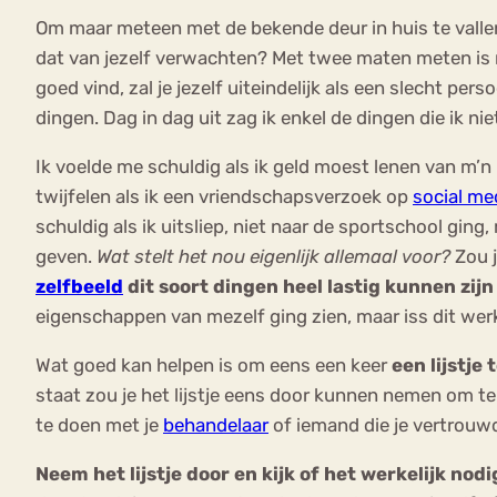
Om maar meteen met de bekende deur in huis te valle
dat van jezelf verwachten? Met twee maten meten is ni
goed vind, zal je jezelf uiteindelijk als een slecht p
dingen. Dag in dag uit zag ik enkel de dingen die ik n
Ik voelde me schuldig als ik geld moest lenen van m’n
twijfelen als ik een vriendschapsverzoek op
social me
schuldig als ik uitsliep, niet naar de sportschool ging
geven.
Wat stelt het nou eigenlijk allemaal voor?
Zou 
zelfbeeld
dit soort dingen heel lastig kunnen zijn
eigenschappen van mezelf ging zien, maar iss dit werk
Wat goed kan helpen is om eens een keer
een lijstje
staat zou je het lijstje eens door kunnen nemen om te k
te doen met je
behandelaar
of iemand die je vertrouwd
Neem het lijstje door en kijk of het werkelijk nod