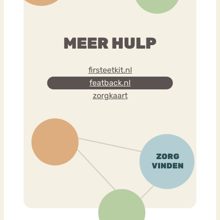
MEER HULP
firsteetkit.nl
featback.nl
zorgkaart