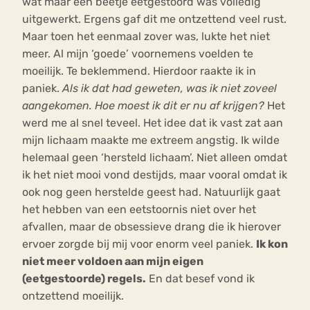
wat maar een beetje eetgestoord was volledig
uitgewerkt. Ergens gaf dit me ontzettend veel rust.
Maar toen het eenmaal zover was, lukte het niet
meer. Al mijn ‘goede’ voornemens voelden te
moeilijk. Te beklemmend. Hierdoor raakte ik in
paniek.
Als ik dat had geweten, was ik niet zoveel
aangekomen. Hoe moest ik dit er nu af krijgen?
Het
werd me al snel teveel. Het idee dat ik vast zat aan
mijn lichaam maakte me extreem angstig. Ik wilde
helemaal geen ‘hersteld lichaam’. Niet alleen omdat
ik het niet mooi vond destijds, maar vooral omdat ik
ook nog geen herstelde geest had. Natuurlijk gaat
het hebben van een eetstoornis niet over het
afvallen, maar de obsessieve drang die ik hierover
ervoer zorgde bij mij voor enorm veel paniek.
Ik kon
niet meer voldoen aan mijn eigen
(eetgestoorde) regels.
En dat besef vond ik
ontzettend moeilijk.