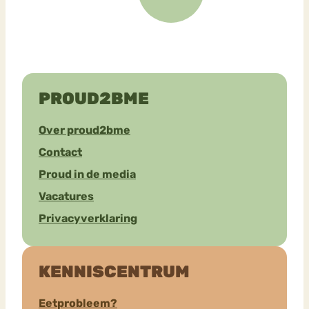
PROUD2BME
Over proud2bme
Contact
Proud in de media
Vacatures
Privacyverklaring
KENNISCENTRUM
Eetprobleem?