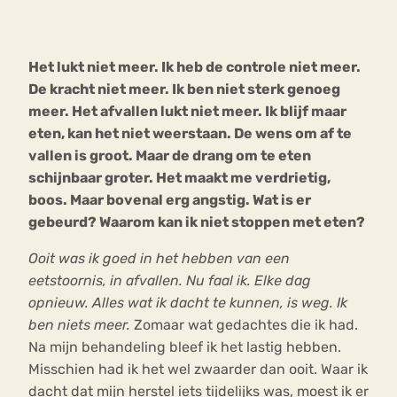
Bouli
Chat
Het lukt niet meer. Ik heb de controle niet meer.
mia
Eetstoornis
Anorexia Nervosa
De kracht niet meer. Ik ben niet sterk genoeg
Nerv
meer. Het afvallen lukt niet meer. Ik blijf maar
osa
Forum
eten, kan het niet weerstaan. De wens om af te
Eetbuien
Piekeren
Sport
Trauma
vallen is groot. Maar de drang om te eten
Orthorexia
Afvallen
Angst
schijnbaar groter. Het maakt me verdrietig,
boos. Maar bovenal erg angstig. Wat is er
gebeurd? Waarom kan ik niet stoppen met eten?
Ooit was ik goed in het hebben van een
eetstoornis, in afvallen. Nu faal ik. Elke dag
opnieuw. Alles wat ik dacht te kunnen, is weg. Ik
ben niets meer.
Zomaar wat gedachtes die ik had.
Na mijn behandeling bleef ik het lastig hebben.
Misschien had ik het wel zwaarder dan ooit. Waar ik
dacht dat mijn herstel iets tijdelijks was, moest ik er