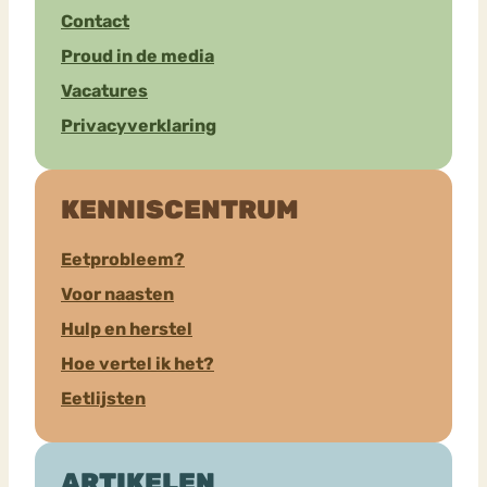
Contact
Proud in de media
Vacatures
Privacyverklaring
KENNISCENTRUM
Eetprobleem?
Voor naasten
Hulp en herstel
Hoe vertel ik het?
Eetlijsten
ARTIKELEN