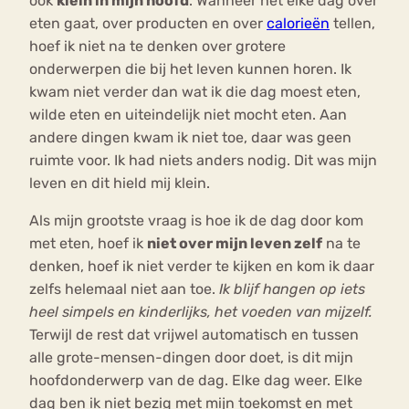
ook
klein in mijn hoofd
. Wanneer het elke dag over
eten gaat, over producten en over
calorieën
tellen,
hoef ik niet na te denken over grotere
onderwerpen die bij het leven kunnen horen. Ik
kwam niet verder dan wat ik die dag moest eten,
wilde eten en uiteindelijk niet mocht eten. Aan
andere dingen kwam ik niet toe, daar was geen
ruimte voor. Ik had niets anders nodig. Dit was mijn
leven en dit hield mij klein.
Als mijn grootste vraag is hoe ik de dag door kom
met eten, hoef ik
niet over mijn leven zelf
na te
denken, hoef ik niet verder te kijken en kom ik daar
zelfs helemaal niet aan toe.
Ik blijf hangen op iets
heel simpels en kinderlijks, het voeden van mijzelf.
Terwijl de rest dat vrijwel automatisch en tussen
alle grote-mensen-dingen door doet, is dit mijn
hoofdonderwerp van de dag. Elke dag weer. Elke
dag ben ik niet bezig met mijn toekomst en met