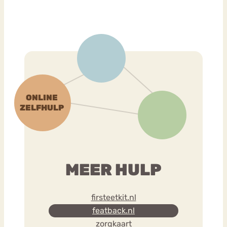
MEER HULP
firsteetkit.nl
featback.nl
zorgkaart