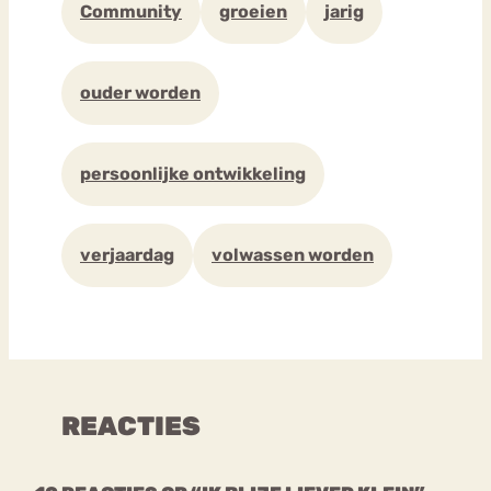
Community
groeien
jarig
ouder worden
persoonlijke ontwikkeling
verjaardag
volwassen worden
REACTIES