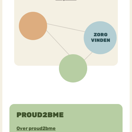
PROUD2BME
Over proud2bme