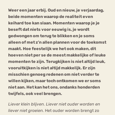
Weer een jaar erbij. Oud en nieuw, je verjaardag,
Bouli
beide momenten waarop de realiteit even
Chat
mia
keihard toe kan slaan. Momenten waarop je je
Eetstoornis
Anorexia Nervosa
Nerv
beseft dat niets voor eeuwig is, je wordt
osa
Forum
gedwongen om terug te blikken en je soms
alleen of met z’n allen plannen voor de toekomst
Eetbuien
Piekeren
Sport
Trauma
maakt. Hoe feestelijk we het ook maken, dit
Orthorexia
Afvallen
Angst
hoeven niet per se de meest makkelijke of leuke
momenten te zijn. Terugkijken is niet altijd leuk,
vooruitkijken is niet altijd makkelijk. Er zijn
misschien genoeg redenen om niet verder te
willen kijken, maar toch ontkomen we er soms
niet aan. Het kan het ons, ondanks honderden
twijfels, ook veel brengen.
Liever klein blijven. Liever niet ouder worden en
liever niet groeien.
Het ouder worden brengt zo