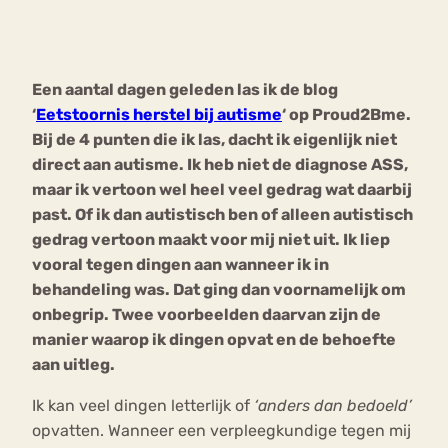
Bouli
Chat
mia
Een aantal dagen geleden las ik de blog
Eetstoornis
Anorexia Nervosa
Nerv
‘
Eetstoornis herstel bij autisme
‘ op Proud2Bme.
osa
Forum
Bij de 4 punten die ik las, dacht ik eigenlijk niet
direct aan autisme. Ik heb niet de diagnose ASS,
Eetbuien
Piekeren
Sport
Trauma
maar ik vertoon wel heel veel gedrag wat daarbij
Orthorexia
Afvallen
Angst
past. Of ik dan autistisch ben of alleen autistisch
gedrag vertoon maakt voor mij niet uit. Ik liep
vooral tegen dingen aan wanneer ik in
behandeling was. Dat ging dan voornamelijk om
onbegrip. Twee voorbeelden daarvan zijn de
manier waarop ik dingen opvat en de behoefte
aan uitleg.
Ik kan veel dingen letterlijk of
‘anders dan bedoeld’
opvatten. Wanneer een verpleegkundige tegen mij