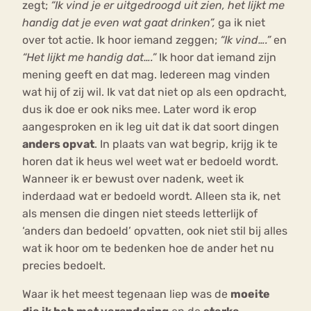
zegt;
“Ik vind je er uitgedroogd uit zien, het lijkt me
handig dat je even wat gaat drinken”,
ga ik niet
over tot actie. Ik hoor iemand zeggen;
“Ik vind….”
en
“Het lijkt me handig dat….”
Ik hoor dat iemand zijn
mening geeft en dat mag. Iedereen mag vinden
wat hij of zij wil. Ik vat dat niet op als een opdracht,
dus ik doe er ook niks mee. Later word ik erop
aangesproken en ik leg uit dat ik dat soort dingen
anders opvat
. In plaats van wat begrip, krijg ik te
horen dat ik heus wel weet wat er bedoeld wordt.
Wanneer ik er bewust over nadenk, weet ik
inderdaad wat er bedoeld wordt. Alleen sta ik, net
als mensen die dingen niet steeds letterlijk of
‘anders dan bedoeld’ opvatten, ook niet stil bij alles
wat ik hoor om te bedenken hoe de ander het nu
precies bedoelt.
Waar ik het meest tegenaan liep was de
moeite