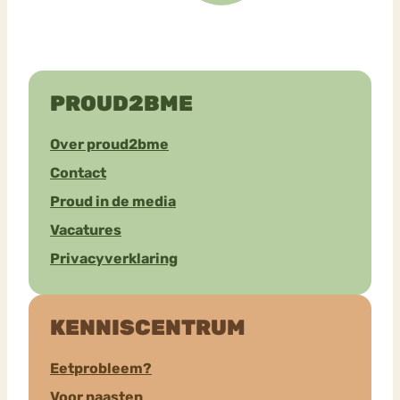
PROUD2BME
Over proud2bme
Contact
Proud in de media
Vacatures
Privacyverklaring
KENNISCENTRUM
Eetprobleem?
Voor naasten