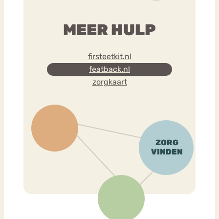
MEER HULP
firsteetkit.nl
featback.nl
zorgkaart