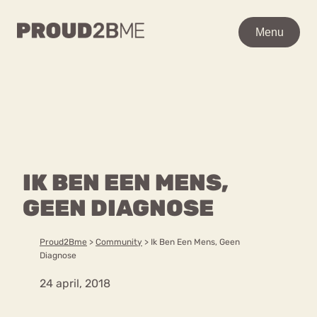
WAAR BEN JE NAAR OP
Menu
Menu
ZOEK?
Zoeken
Zoeken
Home
POPULAIRE PAGINA’S
Kenniscentrum
IK BEN EEN MENS,
Ga
Over proud2bme
naar
GEEN DIAGNOSE
Contact
Content
de
Proud in de media
inhoud
Vacatures
Proud2Bme
>
Community
>
Ik Ben Een Mens, Geen
Over ons
Privacyverklaring
Diagnose
24 april, 2018
VEEL GEZOCHTE TERMEN
Advies