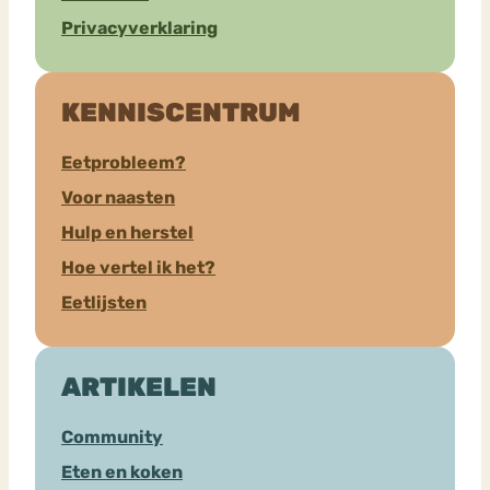
Privacyverklaring
KENNISCENTRUM
Eetprobleem?
Voor naasten
Hulp en herstel
Hoe vertel ik het?
Eetlijsten
ARTIKELEN
Community
Eten en koken