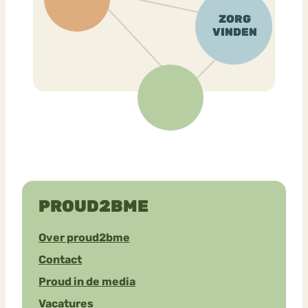
PROUD2BME
Over proud2bme
Contact
Proud in de media
Vacatures