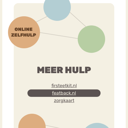
MEER HULP
firsteetkit.nl
featback.nl
zorgkaart