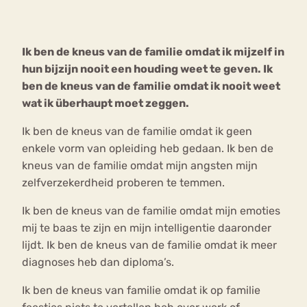
Bouli
Chat
Ik ben de kneus van de familie omdat ik mijzelf in
mia
Eetstoornis
Anorexia Nervosa
hun bijzijn nooit een houding weet te geven. Ik
Nerv
ben de kneus van de familie omdat ik nooit weet
osa
Forum
wat ik überhaupt moet zeggen.
Eetbuien
Piekeren
Sport
Trauma
Ik ben de kneus van de familie omdat ik geen
Orthorexia
Afvallen
Angst
enkele vorm van opleiding heb gedaan. Ik ben de
kneus van de familie omdat mijn angsten mijn
zelfverzekerdheid proberen te temmen.
Ik ben de kneus van de familie omdat mijn emoties
mij te baas te zijn en mijn intelligentie daaronder
lijdt. Ik ben de kneus van de familie omdat ik meer
diagnoses heb dan diploma’s.
Ik ben de kneus van familie omdat ik op familie