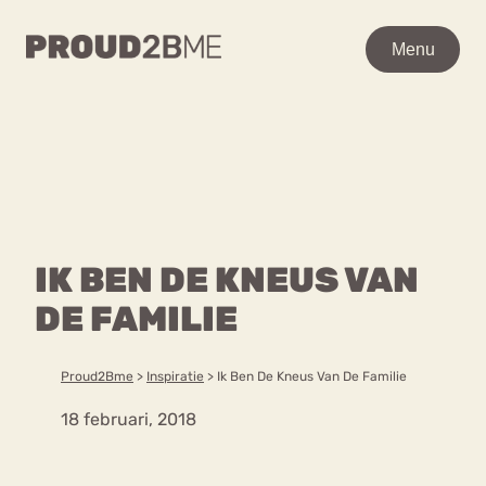
WAAR BEN JE NAAR OP
Menu
Menu
ZOEK?
Zoeken
Zoeken
Home
POPULAIRE PAGINA’S
Kenniscentrum
IK BEN DE KNEUS VAN
Ga
Over proud2bme
naar
DE FAMILIE
Contact
Content
de
Proud in de media
inhoud
Vacatures
Proud2Bme
>
Inspiratie
>
Ik Ben De Kneus Van De Familie
Over ons
Privacyverklaring
18 februari, 2018
VEEL GEZOCHTE TERMEN
Advies