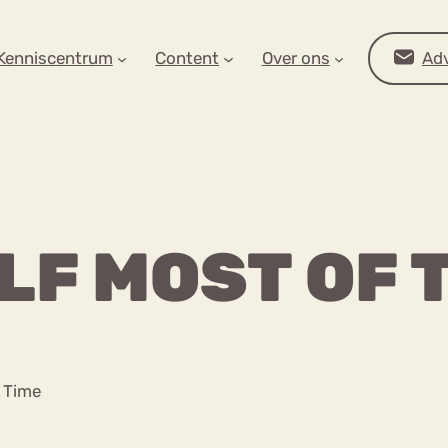
AR OP ZOEK?
Kenniscentrum
Content
Over ons
Adv
ELF MOST OF 
Advies
e Time