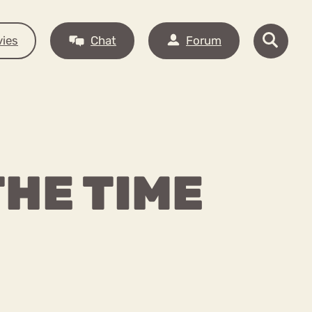
ies
Chat
Forum
THE TIME