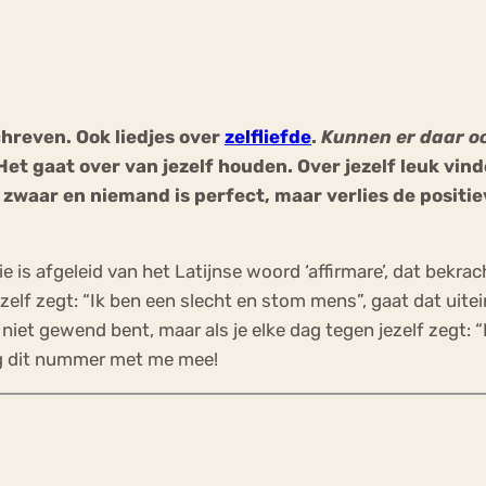
Chat
Forum
chreven. Ook liedjes over
zelfliefde
.
K
unnen er daar oo
Het gaat over van jezelf houden. Over jezelf leuk vinde
s
Anorexia Nervosa
Eetbuien
Pi
zwaar en niemand is perfect, maar verlies de positieve
tie is afgeleid van het Latijnse woord ‘affirmare’, dat bekr
ezelf zegt: “Ik ben een slecht en stom mens”, gaat dat uitei
iet gewend bent, maar als je elke dag tegen jezelf zegt: “I
ng dit nummer met me mee!