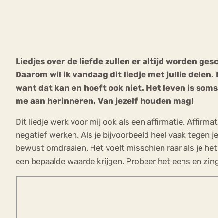
VEEL GEZOCHTE TERMEN
Liedjes over de liefde zullen er altijd worden ges
Daarom wil ik vandaag dit liedje met jullie delen. 
Eetstoorni
Boulimia Nervosa
want dat kan en hoeft ook niet. Het leven is soms 
me aan herinneren. Van jezelf houden mag!
Orthorexia
Afvallen
Angst
Dit liedje werk voor mij ook als een affirmatie. Affirma
negatief werken. Als je bijvoorbeeld heel vaak tegen j
bewust omdraaien. Het voelt misschien raar als je het n
een bepaalde waarde krijgen. Probeer het eens en zi