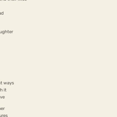
ad
aughter
ent ways
h it
ive
her
ures