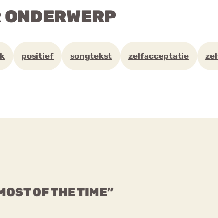
R ONDERWERP
k
positief
songtekst
zelfacceptatie
zel
 MOST OF THE TIME”