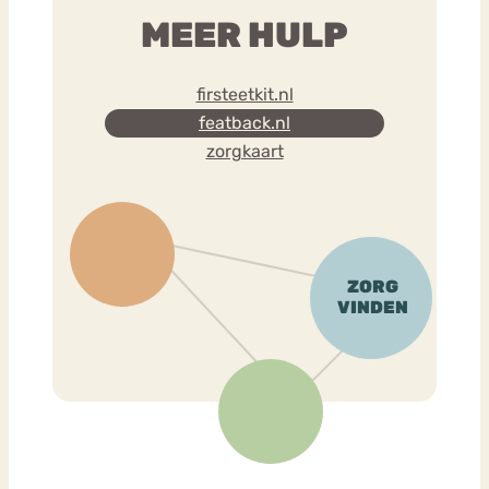
MEER HULP
firsteetkit.nl
featback.nl
zorgkaart