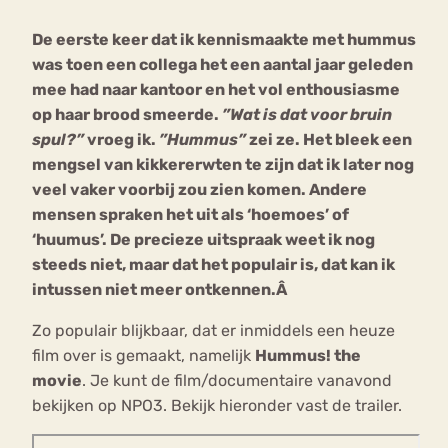
De eerste keer dat ik kennismaakte met hummus
Bouli
was toen een collega het een aantal jaar geleden
Chat
mia
mee had naar kantoor en het vol enthousiasme
Eetstoornis
Anorexia Nervosa
Nerv
op haar brood smeerde.
”Wat is dat voor bruin
osa
Forum
spul?”
vroeg ik.
”Hummus”
zei ze. Het bleek een
mengsel van kikkererwten te zijn dat ik later nog
Eetbuien
Piekeren
Sport
Trauma
veel vaker voorbij zou zien komen. Andere
Orthorexia
Afvallen
Angst
mensen spraken het uit als ‘hoemoes’ of
‘huumus’. De precieze uitspraak weet ik nog
steeds niet, maar dat het populair is, dat kan ik
intussen niet meer ontkennen.Â
Zo populair blijkbaar, dat er inmiddels een heuze
film over is gemaakt, namelijk
Hummus! the
movie
. Je kunt de film/documentaire vanavond
bekijken op NPO3. Bekijk hieronder vast de trailer.