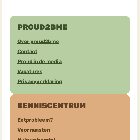
PROUD2BME
Over proud2bme
Contact
Proud in de media
Vacatures
Privacyverklaring
KENNISCENTRUM
Eetprobleem?
Voor naasten
Hulp en herstel