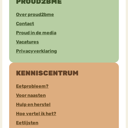
PROUD2BME
Over proud2bme
Contact
Proud in de media
Vacatures
Privacyverklaring
KENNISCENTRUM
Eetprobleem?
Voor naasten
Hulp en herstel
Hoe vertel ik het?
Eetlijsten