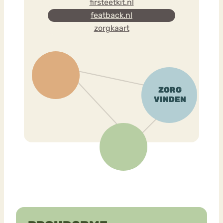
firsteetkit.nl
featback.nl
zorgkaart