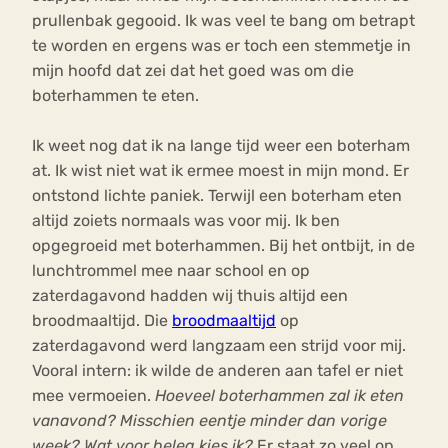
prullenbak gegooid. Ik was veel te bang om betrapt
te worden en ergens was er toch een stemmetje in
mijn hoofd dat zei dat het goed was om die
boterhammen te eten.
Ik weet nog dat ik na lange tijd weer een boterham
at. Ik wist niet wat ik ermee moest in mijn mond. Er
ontstond lichte paniek. Terwijl een boterham eten
altijd zoiets normaals was voor mij. Ik ben
opgegroeid met boterhammen. Bij het ontbijt, in de
lunchtrommel mee naar school en op
zaterdagavond hadden wij thuis altijd een
broodmaaltijd. Die
broodmaaltijd
op
zaterdagavond werd langzaam een strijd voor mij.
Vooral intern: ik wilde de anderen aan tafel er niet
mee vermoeien.
Hoeveel boterhammen zal ik eten
vanavond? Misschien eentje minder dan vorige
week? Wat voor beleg kies ik?
Er staat zo veel op