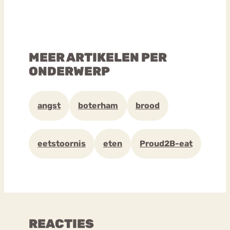
MEER ARTIKELEN PER
ONDERWERP
angst
boterham
brood
eetstoornis
eten
Proud2B-eat
REACTIES