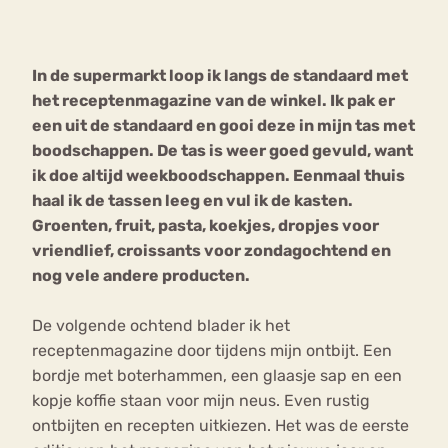
Bouli
Chat
In de supermarkt loop ik langs de standaard met
mia
Eetstoornis
Anorexia Nervosa
het receptenmagazine van de winkel. Ik pak er
Nerv
een uit de standaard en gooi deze in mijn tas met
osa
Forum
boodschappen. De tas is weer goed gevuld, want
Eetbuien
Piekeren
Sport
Trauma
ik doe altijd weekboodschappen. Eenmaal thuis
Orthorexia
Afvallen
Angst
haal ik de tassen leeg en vul ik de kasten.
Groenten, fruit, pasta, koekjes, dropjes voor
vriendlief, croissants voor zondagochtend en
nog vele andere producten.
De volgende ochtend blader ik het
receptenmagazine door tijdens mijn ontbijt. Een
bordje met boterhammen, een glaasje sap en een
kopje koffie staan voor mijn neus. Even rustig
ontbijten en recepten uitkiezen. Het was de eerste