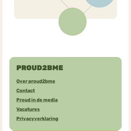
PROUD2BME
Over proud2bme
Contact
Proud in de media
Vacatures
Privacyverklaring