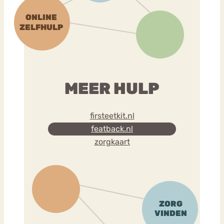
MEER HULP
firsteetkit.nl
featback.nl
zorgkaart