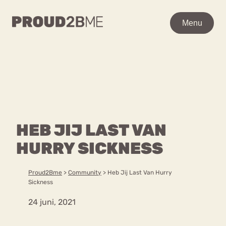
WAAR BEN JE NAAR OP
Menu
Menu
ZOEK?
Zoeken
Zoeken
Home
POPULAIRE PAGINA’S
Kenniscentrum
HEB JIJ LAST VAN
Ga
Over proud2bme
naar
HURRY SICKNESS
Contact
Content
de
Proud in de media
inhoud
Vacatures
Proud2Bme
>
Community
>
Heb Jij Last Van Hurry
Over ons
Privacyverklaring
Sickness
24 juni, 2021
VEEL GEZOCHTE TERMEN
Advies