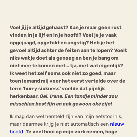
Bouli
Chat
mia
Voel jij je altijd gehaast? Kan je maar geen rust
Eetstoornis
Anorexia Nervosa
Nerv
vinden in je lijf en in je hoofd? Voel je je vaak
osa
Forum
opgejaagd, opgefokt en angstig? Heb je het
gevoel altijd achter de feiten aan te lopen? Voelt
Eetbuien
Piekeren
Sport
Trauma
niks wat je doet als genoeg en ben je bang om
Orthorexia
Afvallen
Angst
niet mee te komen met… tja, met wat eigenlijk?
Ik weet het zelf soms ook niet zo goed, maar
toen iemand mij voor het eerst vertelde over de
term ‘hurry sickness’ voelde dat pijnlijk
herkenbaar.
Oei, Irene. Een tandje minder zou
misschien best fijn en ook gewoon oké zijn!
Ik mag dan wel hersteld zijn van mijn eetstoornis,
maar daarmee krijg je niet automatisch een
nieuw
hoofd
.
Te veel hooi op mijn vork nemen, hoge