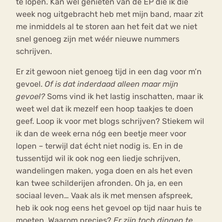
te lopen. Kan wel genieten van de EP die ik die
week nog uitgebracht heb met mijn band, maar zit
me inmiddels al te storen aan het feit dat we niet
snel genoeg zijn met wéér nieuwe nummers
schrijven.
Er zit gewoon niet genoeg tijd in een dag voor m’n
gevoel.
Of is dat inderdaad alleen maar mijn
gevoel?
Soms vind ik het lastig inschatten, maar ik
weet wel dat ik mezelf een hoop taakjes te doen
geef. Loop ik voor met blogs schrijven? Stiekem wil
ik dan de week erna nóg een beetje meer voor
lopen – terwijl dat écht niet nodig is. En in de
tussentijd wil ik ook nog een liedje schrijven,
wandelingen maken, yoga doen en als het even
kan twee schilderijen afronden. Oh ja, en een
sociaal leven… Vaak als ik met mensen afspreek,
heb ik ook nog eens het gevoel op tijd naar huis te
moeten. Waarom precies?
Er zijn toch dingen te