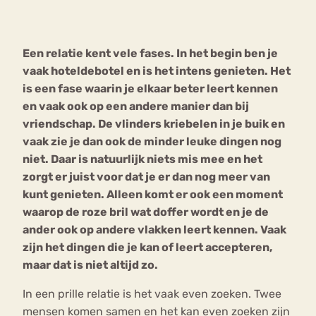
Bouli
Chat
Een relatie kent vele fases. In het begin ben je
mia
Eetstoornis
Anorexia Nervosa
vaak hoteldebotel en is het intens genieten. Het
Nerv
is een fase waarin je elkaar beter leert kennen
osa
Forum
en vaak ook op een andere manier dan bij
Eetbuien
Piekeren
Sport
Trauma
vriendschap. De vlinders kriebelen in je buik en
Orthorexia
Afvallen
Angst
vaak zie je dan ook de minder leuke dingen nog
niet. Daar is natuurlijk niets mis mee en het
zorgt er juist voor dat je er dan nog meer van
kunt genieten. Alleen komt er ook een moment
waarop de roze bril wat doffer wordt en je de
ander ook op andere vlakken leert kennen. Vaak
zijn het dingen die je kan of leert accepteren,
maar dat is niet altijd zo.
In een prille relatie is het vaak even zoeken. Twee
mensen komen samen en het kan even zoeken zijn