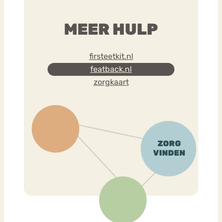
MEER HULP
firsteetkit.nl
featback.nl
zorgkaart