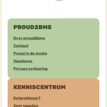
PROUD2BME
Over proud2bme
Contact
Proud in de media
Vacatures
Privacyverklaring
KENNISCENTRUM
Eetprobleem?
Voor naasten