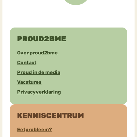
PROUD2BME
Over proud2bme
Contact
Proud in de media
Vacatures
Privacyverklaring
KENNISCENTRUM
Eetprobleem?