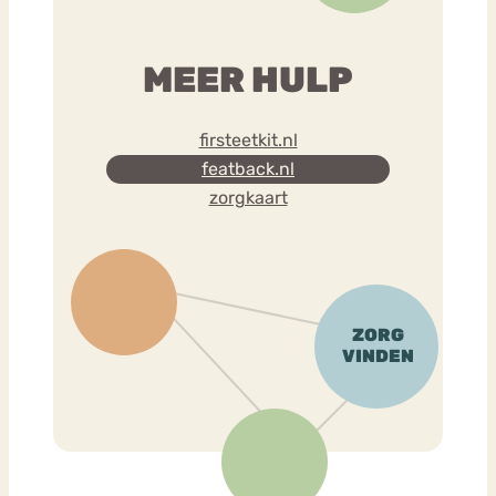
MEER HULP
firsteetkit.nl
featback.nl
zorgkaart