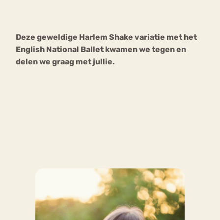
Bouli
Chat
Deze geweldige Harlem Shake variatie met het
mia
Eetstoornis
Anorexia Nervosa
English National Ballet kwamen we tegen en
Nerv
delen we graag met jullie.
osa
Forum
Eetbuien
Piekeren
Sport
Trauma
Orthorexia
Afvallen
Angst