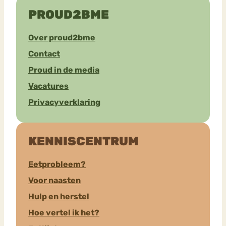
PROUD2BME
Over proud2bme
Contact
Proud in de media
Vacatures
Privacyverklaring
KENNISCENTRUM
Eetprobleem?
Voor naasten
Hulp en herstel
Hoe vertel ik het?