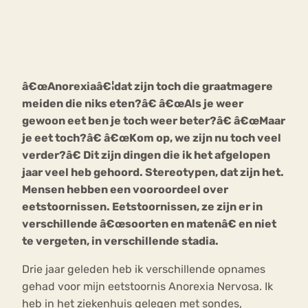
Bouli
Chat
mia
Eetstoornis
Anorexia Nervosa
Nerv
â€œAnorexiaâ€¦dat zijn toch die graatmagere
osa
Forum
meiden die niks eten?â€ â€œAls je weer
Eetbuien
Piekeren
Sport
Trauma
gewoon eet ben je toch weer beter?â€ â€œMaar
Orthorexia
Afvallen
Angst
je eet toch?â€ â€œKom op, we zijn nu toch veel
verder?â€ Dit zijn dingen die ik het afgelopen
jaar veel heb gehoord. Stereotypen, dat zijn het.
Mensen hebben een vooroordeel over
eetstoornissen. Eetstoornissen, ze zijn er in
verschillende â€œsoorten en matenâ€ en niet
te vergeten, in verschillende stadia.
Drie jaar geleden heb ik verschillende opnames
gehad voor mijn eetstoornis Anorexia Nervosa. Ik
heb in het ziekenhuis gelegen met sondes,