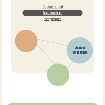
firsteetkit.nl
featback.nl
zorgkaart