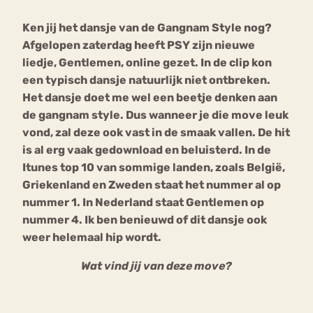
Ken jij het dansje van de Gangnam Style nog?
Bouli
Afgelopen zaterdag heeft PSY zijn nieuwe
Chat
mia
liedje, Gentlemen, online gezet. In de clip kon
Eetstoornis
Anorexia Nervosa
Nerv
een typisch dansje natuurlijk niet ontbreken.
osa
Forum
Het dansje doet me wel een beetje denken aan
de gangnam style. Dus wanneer je die move leuk
Eetbuien
Piekeren
Sport
Trauma
vond, zal deze ook vast in de smaak vallen. De hit
Orthorexia
Afvallen
Angst
is al erg vaak gedownload en beluisterd. In de
Itunes top 10 van sommige landen, zoals België,
Griekenland en Zweden staat het nummer al op
nummer 1. In Nederland staat Gentlemen op
nummer 4. Ik ben benieuwd of dit dansje ook
weer helemaal hip wordt.
Wat vind jij van deze move?