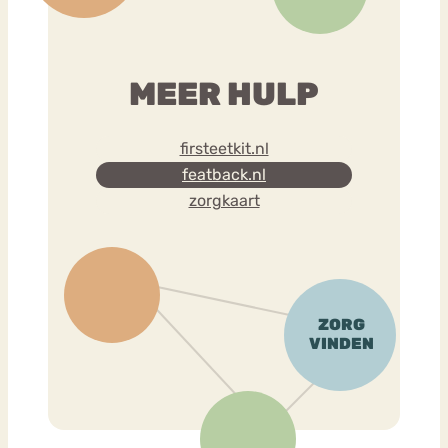
MEER HULP
firsteetkit.nl
featback.nl
zorgkaart