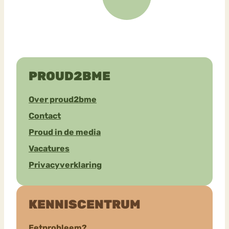
PROUD2BME
Over proud2bme
Contact
Proud in de media
Vacatures
Privacyverklaring
KENNISCENTRUM
Eetprobleem?