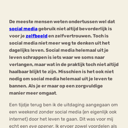
Bouli
Chat
De meeste mensen weten ondertussen wel dat
mia
Eetstoornis
Anorexia Nervosa
social media
gebruik niet altijd bevorderlijk is
Nerv
voor je
zelfbeeld
en zelfvertrouwen. Toch is
osa
Forum
social media niet meer weg te denken uit het
Eetbuien
Piekeren
Sport
Trauma
dagelijks leven. Social media helemaal uit je
Orthorexia
Afvallen
Angst
leven schrappen is iets waar we soms naar
verlangen, maar wat in de praktijk toch niet altijd
haalbaar blijkt te zijn. Misschien is het ook niet
nodig om social media helemaal uit je leven te
bannen. Als je er maar op een zorgvuldige
manier meer omgaat
.
Een tijdje terug ben ik de uitdaging aangegaan om
een weekend zonder social media (en eigenlijk ook
internet) door het leven te gaan. Dit was voor mij
echt een
eye opener
. Ik ervoer zowel voordelen als