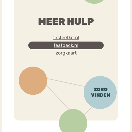
MEER HULP
firsteetkit.nl
featback.nl
zorgkaart