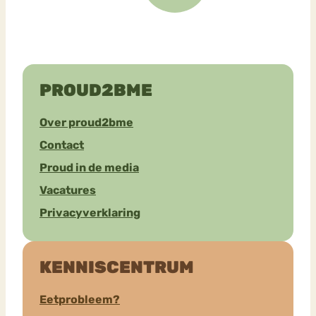
PROUD2BME
Over proud2bme
Contact
Proud in de media
Vacatures
Privacyverklaring
KENNISCENTRUM
Eetprobleem?