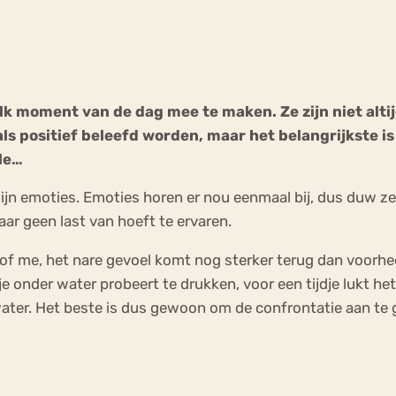
Chat
Forum
 elk moment van de dag mee te maken. Ze zijn niet alti
ls positief beleefd worden, maar het belangrijkste is
s
Anorexia Nervosa
Eetbuien
Pi
dle…
ijn emoties. Emoties horen er nou eenmaal bij, dus duw ze
r geen last van hoeft te ervaren.
oof me, het nare gevoel komt nog sterker terug dan voorheen
 je onder water probeert te drukken, voor een tijdje lukt h
 water. Het beste is dus gewoon om de confrontatie aan te 