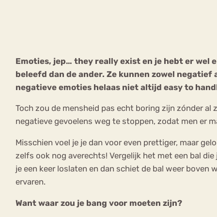
VEEL GEZOCHTE TERMEN
Emoties, jep… they really exist en je hebt er wel
beleefd dan de ander.
Ze kunnen zowel negatief a
Eetstoorni
Boulimia Nervosa
negatieve emoties helaas niet altijd easy to han
Orthorexia
Afvallen
Angst
Toch zou de mensheid pas echt boring zijn zónder al z
negatieve gevoelens weg te stoppen, zodat men er maa
Misschien voel je je dan voor even prettiger, maar gel
zelfs ook nog averechts! Vergelijk het met een bal die
je een keer loslaten en dan schiet de bal weer boven
ervaren.
Want waar zou je bang voor moeten zijn?