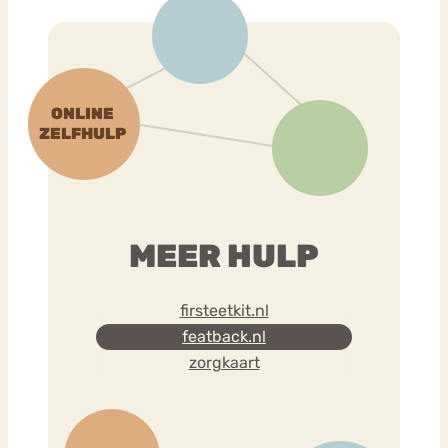
MEER HULP
firsteetkit.nl
featback.nl
zorgkaart