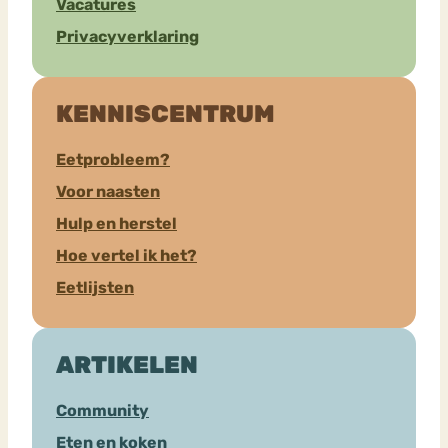
Vacatures
Privacyverklaring
KENNISCENTRUM
Eetprobleem?
Voor naasten
Hulp en herstel
Hoe vertel ik het?
Eetlijsten
ARTIKELEN
Community
Eten en koken