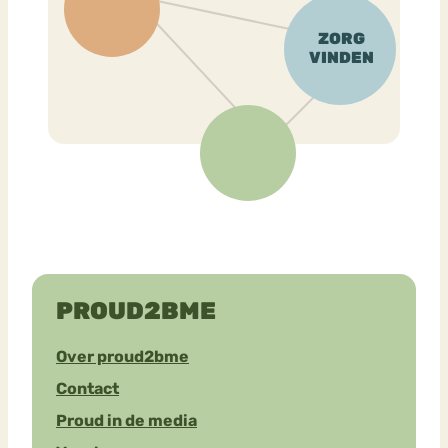
PROUD2BME
Over proud2bme
Contact
Proud in de media