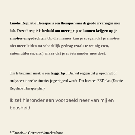
Bouli
Chat
Emotie Regulatie Therapie is een therapie waar ik goede ervaringen mee
mia
Eetstoornis
Anorexia Nervosa
meer grip te kunnen krijgen op je
heb. Deze therapie is bedoeld om
Nerv
emoties en gedachten.
Op die manier kun je zorgen dat je emoties
osa
Forum
niet meer leiden tot schadelijk gedrag (zoals te weinig eten,
Eetbuien
Piekeren
Sport
Trauma
automutileren, enz.), maar dat je er iets aander mee doet.
Orthorexia
Afvallen
Angst
Om te beginnen maak je een
triggerlijst.
Dat wil zeggen dat je opschrijft of
analyseert in welke situaties je getriggerd wordt. Dat heet een ERT plan (Emotie
Regulatie Therapie-plan).
Ik zet hieronder een voorbeeld neer van mij en
boosheid
* Emotie
–> Geirriteerd/onzeker/boos