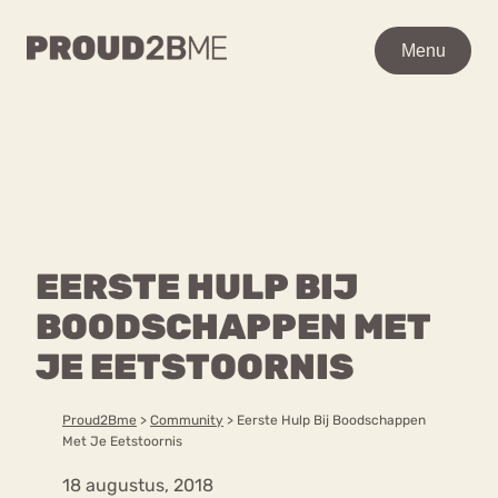
WAAR BEN JE NAAR OP
Menu
Menu
ZOEK?
Zoeken
Zoeken
Home
POPULAIRE PAGINA’S
Kenniscentrum
EERSTE HULP BIJ
Ga
Over proud2bme
naar
BOODSCHAPPEN MET
Contact
Content
de
Proud in de media
JE EETSTOORNIS
inhoud
Vacatures
Over ons
Privacyverklaring
Proud2Bme
>
Community
>
Eerste Hulp Bij Boodschappen
Met Je Eetstoornis
VEEL GEZOCHTE TERMEN
18 augustus, 2018
Advies