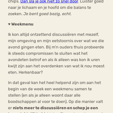
chips.
Dan sla je ook niet zo snel door
. Luister goed
naar je lichaam en je hoofd om die balans te
zoeken.
Je bent goed bezig, echt.
♥ Weekmenu
Ik kon altijd ontzettend discussiëren met mezelf,
mijn omgeving en mijn eetstoornis over wat we die
avond gingen eten. Bij m’n ouders thuis probeerde
ik steeds compromissen te sluiten wat het
avondeten betrof en als ik alleen was kon ik uren
kwijt zijn aan het overdenken van wat ik nou moest
eten. Herkenbaar?
In dat geval kan het heel helpend zijn om aan het
begin van de week een weekmenu samen te
stellen (en als je alleen woont daar alle
boodschappen al voor te doen). Op die manier valt
er
niets meer te discussiëren en schep je een