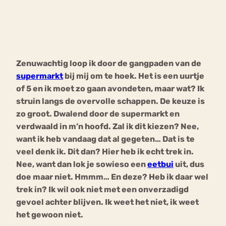
Bouli
Chat
mia
Eetstoornis
Anorexia Nervosa
Nerv
Zenuwachtig loop ik door de gangpaden van de
osa
Forum
supermarkt
bij mij om te hoek. Het is een uurtje
Eetbuien
Piekeren
Sport
Trauma
of 5 en ik moet zo gaan avondeten, maar wat? Ik
Orthorexia
Afvallen
Angst
struin langs de overvolle schappen. De keuze is
zo groot. Dwalend door de supermarkt en
verdwaald in m’n hoofd. Zal ik dit kiezen? Nee,
want ik heb vandaag dat al gegeten… Dat is te
veel denk ik. Dit dan? Hier heb ik echt trek in.
Nee, want dan lok je sowieso een
eetbui
uit, dus
doe maar niet. Hmmm… En deze? Heb ik daar wel
trek in? Ik wil ook niet met een onverzadigd
gevoel achter blijven. Ik weet het niet, ik weet
het gewoon niet.