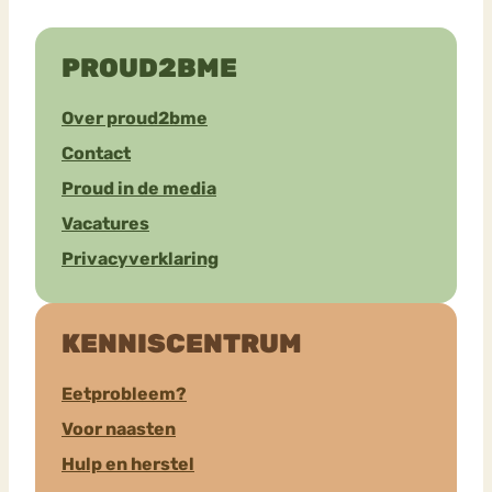
PROUD2BME
Over proud2bme
Contact
Proud in de media
Vacatures
Privacyverklaring
KENNISCENTRUM
Eetprobleem?
Voor naasten
Hulp en herstel