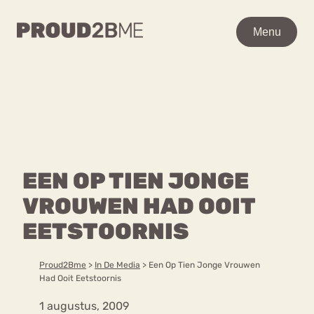
WAAR BEN JE NAAR OP
Menu
Menu
ZOEK?
Zoeken
Zoeken
Home
POPULAIRE PAGINA’S
Kenniscentrum
EEN OP TIEN JONGE
Ga
Over proud2bme
naar
VROUWEN HAD OOIT
Contact
Content
de
Proud in de media
EETSTOORNIS
inhoud
Vacatures
Over ons
Privacyverklaring
Proud2Bme
>
In De Media
>
Een Op Tien Jonge Vrouwen
Had Ooit Eetstoornis
VEEL GEZOCHTE TERMEN
1 augustus, 2009
Advies