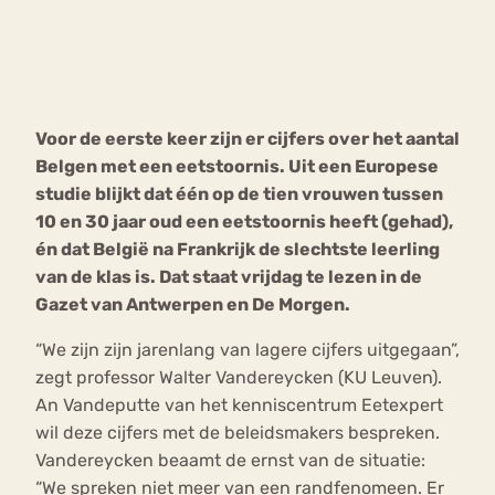
Bouli
Chat
mia
Eetstoornis
Anorexia Nervosa
Nerv
Voor de eerste keer zijn er cijfers over het aantal
osa
Forum
Belgen met een eetstoornis. Uit een Europese
Eetbuien
Piekeren
Sport
Trauma
studie blijkt dat één op de tien vrouwen tussen
Orthorexia
Afvallen
Angst
10 en 30 jaar oud een eetstoornis heeft (gehad),
én dat België na Frankrijk de slechtste leerling
van de klas is. Dat staat vrijdag te lezen in de
Gazet van Antwerpen en De Morgen.
“We zijn zijn jarenlang van lagere cijfers uitgegaan”,
zegt professor Walter Vandereycken (KU Leuven).
An Vandeputte van het kenniscentrum Eetexpert
wil deze cijfers met de beleidsmakers bespreken.
Vandereycken beaamt de ernst van de situatie:
“We spreken niet meer van een randfenomeen. Er