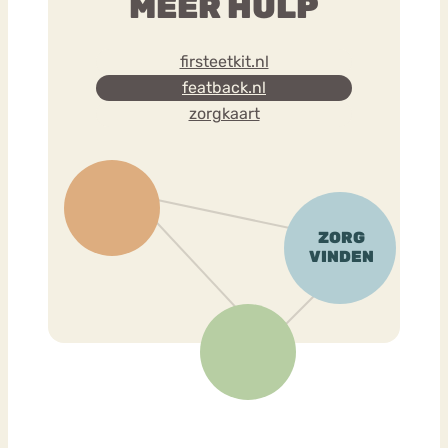
MEER HULP
firsteetkit.nl
featback.nl
zorgkaart