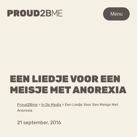
WAAR BEN JE NAAR OP
Menu
Menu
ZOEK?
Zoeken
Zoeken
Home
POPULAIRE PAGINA’S
Kenniscentrum
EEN LIEDJE VOOR EEN
Ga
Over proud2bme
naar
MEISJE MET ANOREXIA
Contact
Content
de
Proud in de media
inhoud
Vacatures
Proud2Bme
>
In De Media
>
Een Liedje Voor Een Meisje Met
Over ons
Privacyverklaring
Anorexia
21 september, 2016
VEEL GEZOCHTE TERMEN
Advies