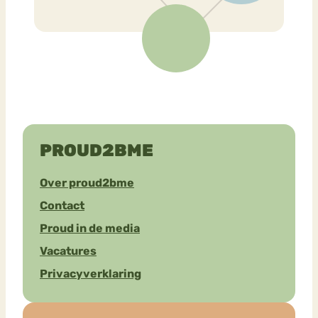
PROUD2BME
Over proud2bme
Contact
Proud in de media
Vacatures
Privacyverklaring