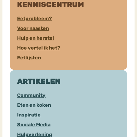
KENNISCENTRUM
Eetprobleem?
Voor naasten
Hulp en herstel
Hoe vertel ik het?
Eetlijsten
ARTIKELEN
Community
Eten en koken
Inspiratie
Sociale Media
Hulpverlening