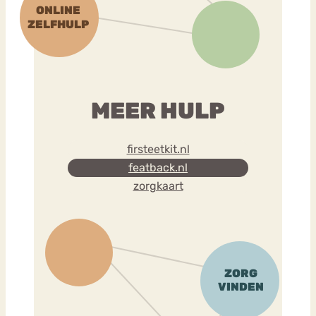
MEER HULP
firsteetkit.nl
featback.nl
zorgkaart