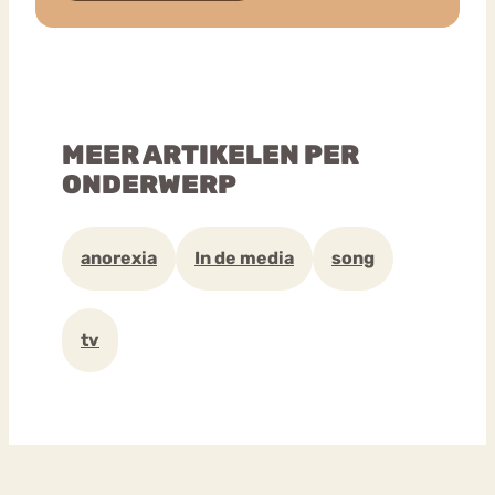
MEER ARTIKELEN PER
ONDERWERP
anorexia
In de media
song
tv