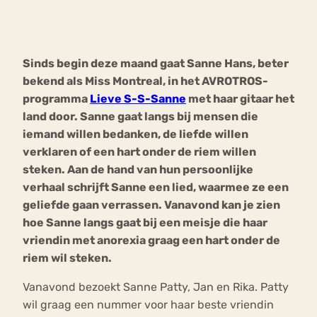
Bouli
Chat
mia
Sinds begin deze maand gaat Sanne Hans, beter
Eetstoornis
Anorexia Nervosa
Nerv
bekend als Miss Montreal, in het AVROTROS-
osa
Forum
programma
Lieve S-S-Sanne
met haar gitaar het
land door. Sanne gaat langs bij mensen die
Eetbuien
Piekeren
Sport
Trauma
iemand willen bedanken, de liefde willen
Orthorexia
Afvallen
Angst
verklaren of een hart onder de riem willen
steken. Aan de hand van hun persoonlijke
verhaal schrijft Sanne een lied, waarmee ze een
geliefde gaan verrassen. Vanavond kan je zien
hoe Sanne langs gaat bij een meisje die haar
vriendin met anorexia graag een hart onder de
riem wil steken.
Vanavond bezoekt Sanne Patty, Jan en Rika. Patty
wil graag een nummer voor haar beste vriendin