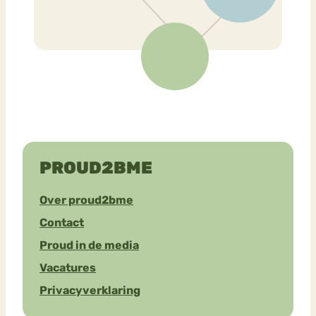
PROUD2BME
Over proud2bme
Contact
Proud in de media
Vacatures
Privacyverklaring