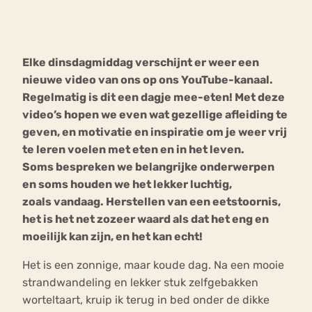
Bouli
Chat
mia
Elke dinsdagmiddag verschijnt er weer een
Eetstoornis
Anorexia Nervosa
Nerv
nieuwe video van ons op ons YouTube-kanaal.
osa
Forum
Regelmatig is dit een dagje mee-eten! Met deze
video’s hopen we even wat gezellige afleiding te
Eetbuien
Piekeren
Sport
Trauma
geven, en motivatie en inspiratie om je weer vrij
Orthorexia
Afvallen
Angst
te leren voelen met eten en in het leven.
Soms bespreken we belangrijke onderwerpen
en soms houden we het lekker luchtig,
zoals vandaag. Herstellen van een eetstoornis,
het is het net zozeer waard als dat het eng en
moeilijk kan zijn, en het kan echt!
Het is een zonnige, maar koude dag. Na een mooie
strandwandeling en lekker stuk zelfgebakken
worteltaart, kruip ik terug in bed onder de dikke