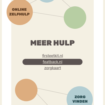
MEER HULP
firsteetkit.nl
featback.nl
zorgkaart