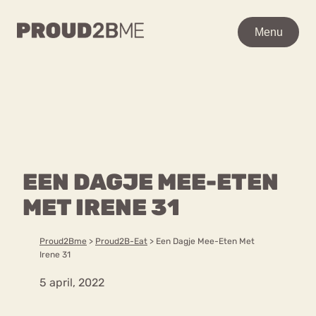
WAAR BEN JE NAAR OP
Menu
Menu
ZOEK?
Zoeken
Zoeken
Home
POPULAIRE PAGINA’S
Kenniscentrum
EEN DAGJE MEE-ETEN
Ga
Over proud2bme
naar
MET IRENE 31
Contact
Content
de
Proud in de media
inhoud
Vacatures
Proud2Bme
>
Proud2B-Eat
>
Een Dagje Mee-Eten Met
Over ons
Privacyverklaring
Irene 31
5 april, 2022
VEEL GEZOCHTE TERMEN
Advies