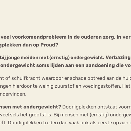
Chat
Forum
veel voorkomendprobleem in de ouderen zorg. In verp
igplekken dan op Proud?
s
Anorexia Nervosa
Eetbuien
Pi
Verbazingw
ij jonge meiden met (ernstig) ondergewicht.
 ondergewicht soms lijden aan een aandoening die vo
 of schuifkracht waardoor er schade optreed aan de huid
en hierdoor te weinig zuurstof en voedingsstoffen. Het w
ondervinden.
ensen met ondergewicht?
Doorligplekken ontstaat voorn
weefsels het grootst is. Bij mensen met (ernstig) onderge
. Doorligplekken treden dan vaak ook als eerste op aan de 