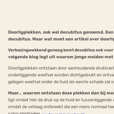
VEEL GEZOCHTE TERMEN
Doorligplekken, ook wel decubitus genoemd. Een 
decubitus.
Maar wat moet een artikel over doorl
Eetstoorni
Boulimia Nervosa
Verbazingwekkend genoeg komt decubitus ook voor b
Orthorexia
Afvallen
Angst
volgende blog legt uit waarom jonge meiden met
Doorligplekken ontstaan door aanhoudende drukkracht
onderliggende weefsel worden dichtgedrukt en ontvang
gelegen weefsel onder de huid als eerste schade zal 
Maar… waarom ontstaan deze plekken dan bij m
ligt omdat hier de druk op de huid en tussenliggende 
omdat de vetlaag ontbreekt die een mens normaal heeft
schouderbladen.