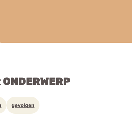
R ONDERWERP
n
gevolgen