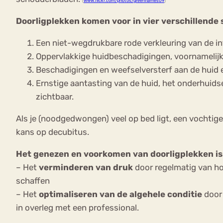
(
www.flickr.com/photos/greenflames09
)
Doorligplekken komen voor in vier verschillende 
Een niet-wegdrukbare rode verkleuring van de in
Oppervlakkige huidbeschadigingen, voornamelijk
Beschadigingen en weefselversterf aan de huid 
Ernstige aantasting van de huid, het onderhuids
zichtbaar.
Als je (noodgedwongen) veel op bed ligt, een vochtige
kans op decubitus.
Het genezen en voorkomen van doorligplekken is
– Het
verminderen van druk
door regelmatig van ho
schaffen
– Het
optimaliseren van de algehele conditie
door 
in overleg met een professional.