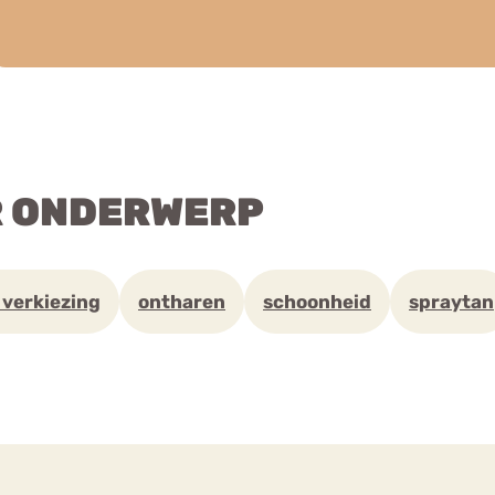
R ONDERWERP
 verkiezing
ontharen
schoonheid
spraytan