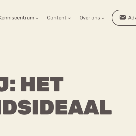
AR OP ZOEK?
Kenniscentrum
Content
Over ons
Adv
J: HET
DSIDEAAL
Advies