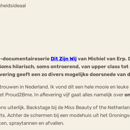
Chat
nheidsideaal
Forum
s
Anorexia Nervosa
Eetbuien
Pi
RO-documentaireserie
Dit Zijn Wij
van Michiel van Erp. D
oms hilarisch, soms ontroerend, van upper class tot 
levering geeft een zo divers mogelijke doorsnede van
 trouwen in Nederland. Ik vond dit een hele mooie en leuk
et Proud2Bme. In aflevering vijf gaat alles namelijk over
on
 bij ons uiterlijk. Backstage bij de Miss Beauty of the Nethe
ats. Achter de schermen bij een modehuis uit het Gronings
ken, spraytannen en afvallen.