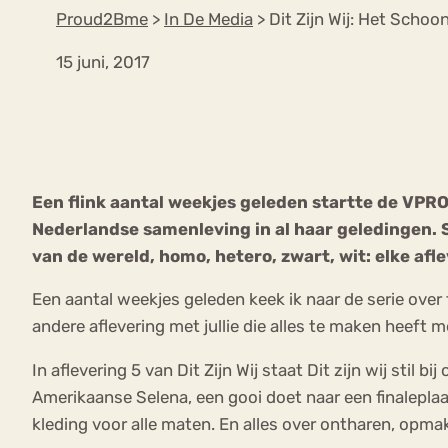
Proud2Bme
>
In De Media
>
Dit Zijn Wij: Het Schoo
15 juni, 2017
VEEL GEZOCHTE TERMEN
Eetstoorni
Boulimia Nervosa
Een flink aantal weekjes geleden startte de VP
Orthorexia
Afvallen
Angst
Nederlandse samenleving in al haar geledingen. S
van de wereld, homo, hetero, zwart, wit: elke af
Een aantal weekjes geleden keek ik naar de serie over
andere aflevering met jullie die alles te maken heeft m
In aflevering 5 van Dit Zijn Wij staat Dit zijn wij stil
Amerikaanse Selena, een gooi doet naar een finalepla
kleding voor alle maten. En alles over ontharen, opma