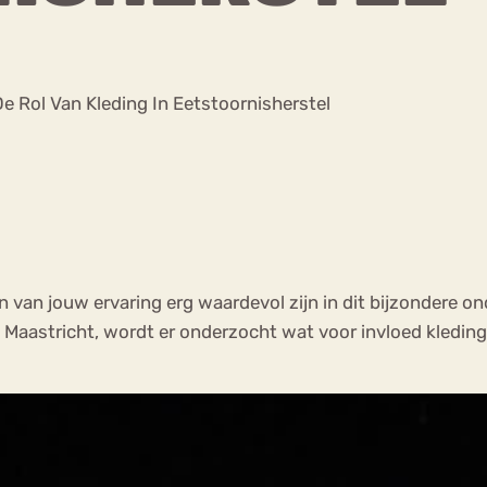
Chat
Forum
De Rol Van Kleding In Eetstoornisherstel
s
Anorexia Nervosa
Eetbuien
Pi
n van jouw ervaring erg waardevol zijn in dit bijzondere on
it Maastricht, wordt er onderzocht wat voor invloed kledi