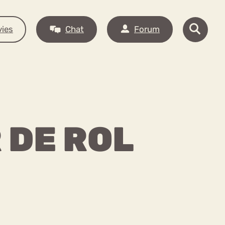
ies
Chat
Forum
 DE ROL