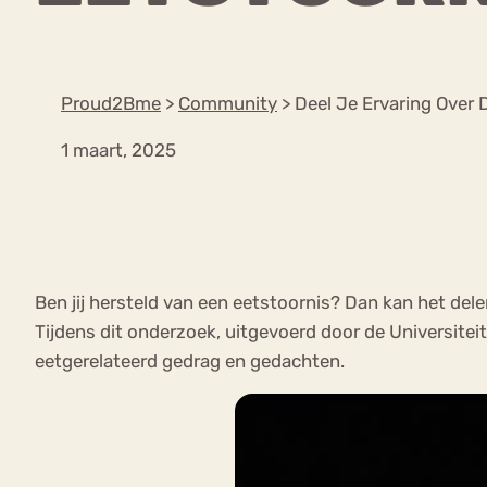
VEEL GEZOCHTE TERMEN
Proud2Bme
>
Community
>
Deel Je Ervaring Over 
1 maart, 2025
Eetstoorni
Boulimia Nervosa
Orthorexia
Afvallen
Angst
Ben jij hersteld van een eetstoornis? Dan kan het dele
Tijdens dit onderzoek, uitgevoerd door de Universite
eetgerelateerd gedrag en gedachten.