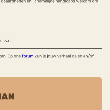
ele geaardheden en lichamelijke handicaps welkom om
ity.nl.
ten. Op ons
forum
kun je jouw verhaal delen en/of
HAN