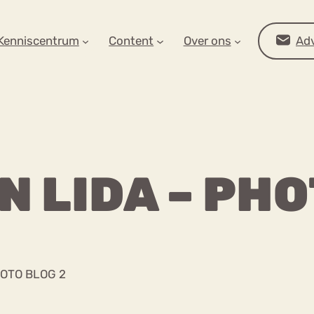
AR OP ZOEK?
Kenniscentrum
Content
Over ons
Adv
N LIDA – PH
Advies
HOTO BLOG 2