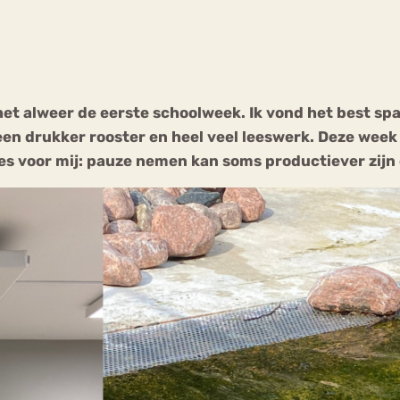
Chat
Forum
 het alweer de eerste schoolweek. Ik vond het best s
, een drukker rooster en heel veel leeswerk. Deze wee
s
Anorexia Nervosa
Eetbuien
Pi
 les voor mij: pauze nemen kan soms productiever zijn