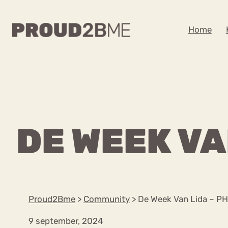
WAAR BEN JE NA
Home
Zoeken
Zoeken
Home
Kenniscentrum
POPULAIRE PAGINA’S
DE WEEK VA
Ga
Content
naar
Over proud2bme
Over ons
de
Contact
inhoud
Proud in de media
Proud2Bme
>
Community
>
De Week Van Lida – P
Vacatures
Privacyverklaring
9 september, 2024