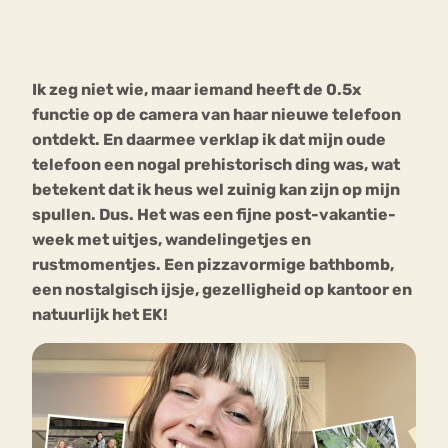
Bouli
Chat
mia
Ik zeg niet wie, maar iemand heeft de 0.5x
Eetstoornis
Anorexia Nervosa
Nerv
functie op de camera van haar nieuwe telefoon
osa
Forum
ontdekt. En daarmee verklap ik dat mijn oude
telefoon een nogal prehistorisch ding was, wat
Eetbuien
Piekeren
Sport
Trauma
betekent dat ik heus wel zuinig kan zijn op mijn
Orthorexia
Afvallen
Angst
spullen. Dus. Het was een fijne post-vakantie-
week met uitjes, wandelingetjes en
rustmomentjes. Een pizzavormige bathbomb,
een nostalgisch ijsje, gezelligheid op kantoor en
natuurlijk het EK!