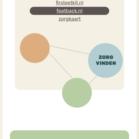
firsteetkit.nl
featback.nl
zorgkaart