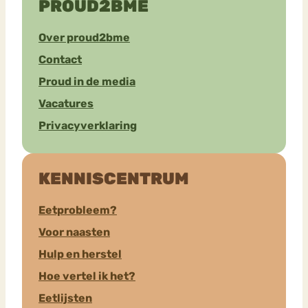
PROUD2BME
Over proud2bme
Contact
Proud in de media
Vacatures
Privacyverklaring
KENNISCENTRUM
Eetprobleem?
Voor naasten
Hulp en herstel
Hoe vertel ik het?
Eetlijsten