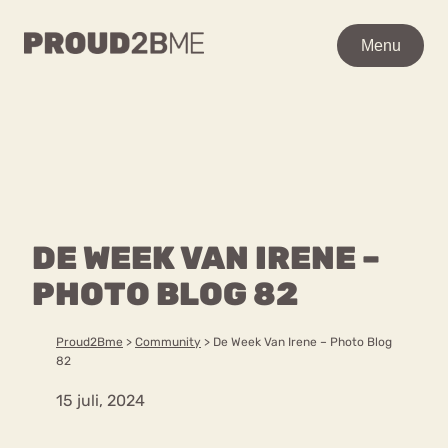
WAAR BEN JE NAAR OP
Menu
Menu
ZOEK?
Zoeken
Zoeken
Home
POPULAIRE PAGINA’S
Kenniscentrum
DE WEEK VAN IRENE –
Ga
Over proud2bme
naar
PHOTO BLOG 82
Contact
Content
de
Proud in de media
inhoud
Vacatures
Proud2Bme
>
Community
>
De Week Van Irene – Photo Blog
Over ons
Privacyverklaring
82
15 juli, 2024
VEEL GEZOCHTE TERMEN
Advies