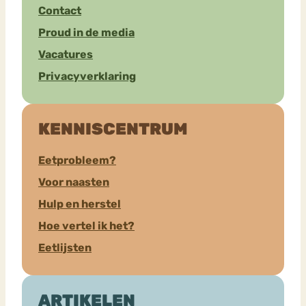
Contact
Proud in de media
Vacatures
Privacyverklaring
KENNISCENTRUM
Eetprobleem?
Voor naasten
Hulp en herstel
Hoe vertel ik het?
Eetlijsten
ARTIKELEN