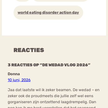
world eating disorder action day
REACTIES
3 REACTIES OP “DE WEDAD VLOG 2026”
Donna
10 juni, 2026
Jaa dat laatste wil ik zeker beamen. De wedad – en
zeker ook de proudmeets die jullie zelf wel eens
gorganiseren zijn ontzettend laagdrempelig. Dan
nog kan ik me best voorstellen dat het spannend