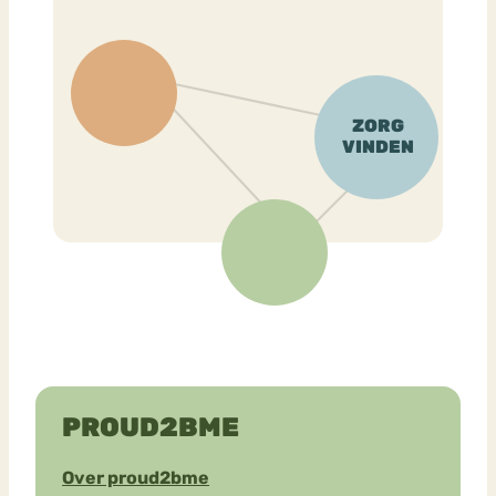
PROUD2BME
Over proud2bme