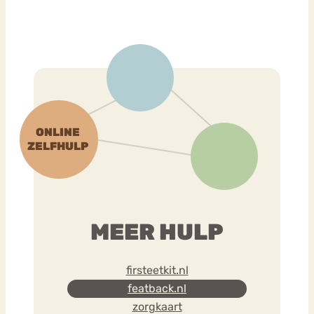
MEER HULP
firsteetkit.nl
featback.nl
zorgkaart