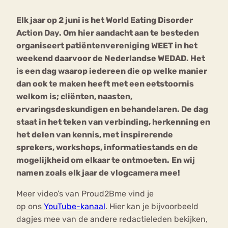
Elk jaar op 2 juni is het World Eating Disorder
Bouli
Action Day. Om hier aandacht aan te besteden
Chat
mia
organiseert patiëntenvereniging WEET in het
Eetstoornis
Anorexia Nervosa
Nerv
weekend daarvoor de Nederlandse WEDAD. Het
osa
Forum
is een dag waarop iedereen die op welke manier
dan ook te maken heeft met een eetstoornis
Eetbuien
Piekeren
Sport
Trauma
welkom is; cliënten, naasten,
Orthorexia
Afvallen
Angst
ervaringsdeskundigen en behandelaren. De dag
staat in het teken van verbinding, herkenning en
het delen van kennis, met inspirerende
sprekers, workshops, informatiestands en de
mogelijkheid om elkaar te ontmoeten.
En wij
namen zoals elk jaar de vlogcamera mee!
Meer video’s van Proud2Bme vind je
op ons
YouTube-kanaal
. Hier kan je bijvoorbeeld
dagjes mee van de andere redactieleden bekijken,