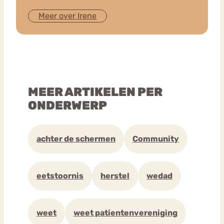
Meer over Irene
MEER ARTIKELEN PER
ONDERWERP
achter de schermen
Community
eetstoornis
herstel
wedad
weet
weet patientenvereniging