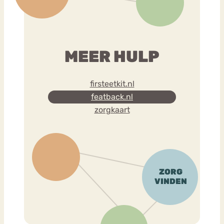
MEER HULP
firsteetkit.nl
featback.nl
zorgkaart