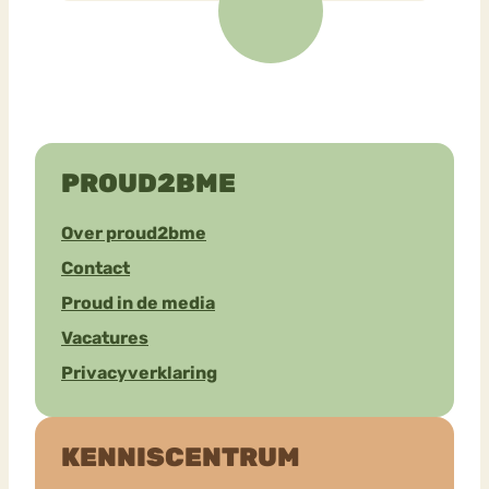
PROUD2BME
Over proud2bme
Contact
Proud in de media
Vacatures
Privacyverklaring
KENNISCENTRUM