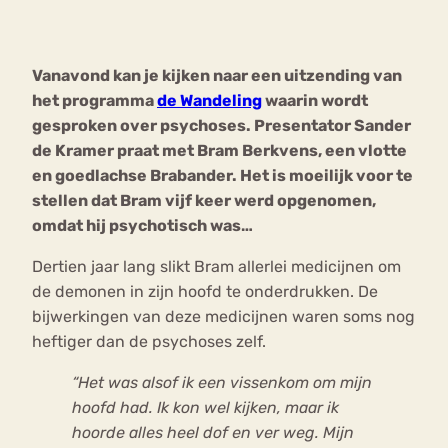
Bouli
Chat
Vanavond kan je kijken naar een uitzending van
mia
Eetstoornis
Anorexia Nervosa
het programma
de Wandeling
waarin wordt
Nerv
gesproken over psychoses. Presentator Sander
osa
Forum
de Kramer praat met Bram Berkvens, een vlotte
Eetbuien
Piekeren
Sport
Trauma
en goedlachse Brabander. Het is moeilijk voor te
Orthorexia
Afvallen
Angst
stellen dat Bram vijf keer werd opgenomen,
omdat hij psychotisch was…
Dertien jaar lang slikt Bram allerlei medicijnen om
de demonen in zijn hoofd te onderdrukken. De
bijwerkingen van deze medicijnen waren soms nog
heftiger dan de psychoses zelf.
“Het was alsof ik een vissenkom om mijn
hoofd had. Ik kon wel kijken, maar ik
hoorde alles heel dof en ver weg. Mijn