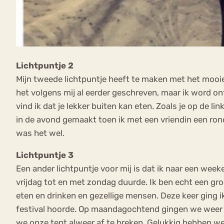
Lichtpuntje 2
Mijn tweede lichtpuntje heeft te maken met het mooie
het volgens mij al eerder geschreven, maar ik word ont
vind ik dat je lekker buiten kan eten. Zoals je op de li
in de avond gemaakt toen ik met een vriendin een rond
was het wel.
Lichtpuntje 3
Een ander lichtpuntje voor mij is dat ik naar een week
vrijdag tot en met zondag duurde. Ik ben echt een gro
eten en drinken en gezellige mensen. Deze keer ging i
festival hoorde. Op maandagochtend gingen we weer na
we onze tent alweer af te breken. Gelukkig hebben we 