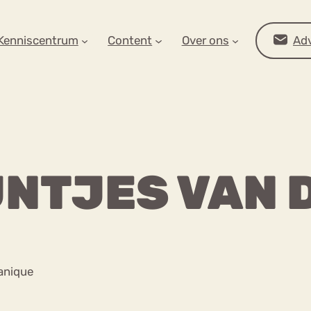
AR OP ZOEK?
Kenniscentrum
Content
Over ons
Adv
UNTJES VAN 
Advies
anique