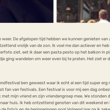
 weer. De afgelopen tijd hebben we kunnen genieten van z
zettend vrolijk van de zon. Ik voel me dan actiever en heb
nkerfoto ziet, eet ik daar een pasta pesto op het balkon in 
je ging wandelen om weer even bij te praten. Het ziet er da
endfestival ben geweest waar ik echt al een tijd super erg
ot fan van festivals. Een festival is voor mij een dag onb
k met mijn vriend en zijn vriendengroep mee. We stonden d
ar huis. Ik heb ontzettend genoten van dit weekend en he
de foto’s en de herinneringen nog! Volgend jaar ga ik zeke