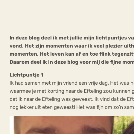
VEEL GEZOCHTE TERMEN
In deze blog deel ik met jullie mijn lichtpuntjes v
vond. Het zijn momenten waar ik veel plezier uitha
Eetstoorni
Boulimia Nervosa
momenten. Het leven kan af en toe flink tegenzitt
Daarom deel ik in deze blog voor mij die fijne mo
Orthorexia
Afvallen
Angst
Lichtpuntje
1
Ik had samen met mijn vriend een vrije dag. Het was he
waarmee je met korting naar de Efteling zou kunnen ga
dat ik naar de Efteling was geweest. Ik vind dat de Eft
nog lekker uit eten geweest! Het was fijn om zo’n sa