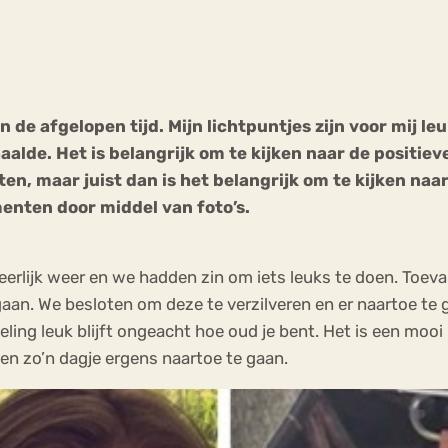
Chat
Forum
an de afgelopen tijd. Mijn lichtpuntjes zijn voor mij le
alde. Het is belangrijk om te kijken naar de positieve
s
Anorexia Nervosa
Eetbuien
Pi
en, maar juist dan is het belangrijk om te kijken naa
menten door middel van foto’s.
erlijk weer en we hadden zin om iets leuks te doen. Toevall
an. We besloten om deze te verzilveren en er naartoe te ga
eling leuk blijft ongeacht hoe oud je bent. Het is een mooi p
men zo’n dagje ergens naartoe te gaan.