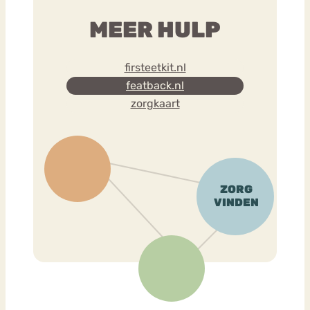
MEER HULP
firsteetkit.nl
featback.nl
zorgkaart