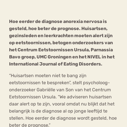
Bouli
Chat
Hoe eerder de diagnose anorexia nervosa is
mia
Eetstoornis
Anorexia Nervosa
gesteld, hoe beter de prognose. Huisartsen,
Nerv
gezinsleden en leerkrachten moeten alert zijn
osa
Forum
op eetstoornissen, betogen onderzoekers van
Eetbuien
Piekeren
Sport
Trauma
het Centrum Eetstoornissen Ursula, Parnassia
Orthorexia
Afvallen
Angst
Bavo groep, UMC Groningen en het NIVEL in het
International Journal of Eating Disorders.
“Huisartsen moeten niet te bang zijn
eetstoornissen te bespreken”, stelt psycholoog-
onderzoeker Gabriëlle van Son van het Centrum
Eetstoornissen Ursula. “We adviseren huisartsen
daar alert op te zijn, vooral omdat nu blijkt dat het
belangrijk is de diagnose al op jonge leeftijd te
stellen. Hoe eerder de diagnose wordt gesteld, hoe
beter de prognose.”