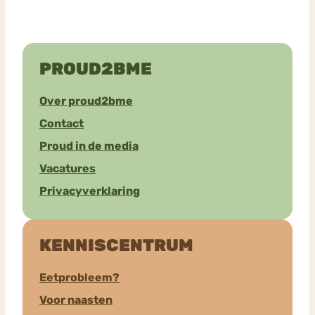
PROUD2BME
Over proud2bme
Contact
Proud in de media
Vacatures
Privacyverklaring
KENNISCENTRUM
Eetprobleem?
Voor naasten