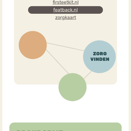
firsteetkit.nl
featback.nl
zorgkaart