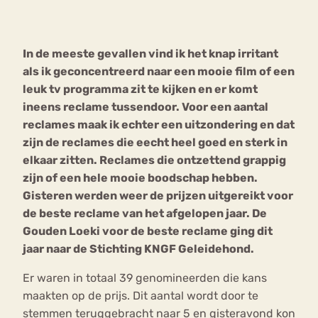
Bouli
Chat
In de meeste gevallen vind ik het knap irritant
mia
Eetstoornis
Anorexia Nervosa
als ik geconcentreerd naar een mooie film of een
Nerv
leuk tv programma zit te kijken en er komt
osa
Forum
ineens reclame tussendoor. Voor een aantal
Eetbuien
Piekeren
Sport
Trauma
reclames maak ik echter een uitzondering en dat
Orthorexia
Afvallen
Angst
zijn de reclames die eecht heel goed en sterk in
elkaar zitten. Reclames die ontzettend grappig
zijn of een hele mooie boodschap hebben.
Gisteren werden weer de prijzen uitgereikt voor
de beste reclame van het afgelopen jaar. De
Gouden Loeki voor de beste reclame ging dit
jaar naar de Stichting KNGF Geleidehond.
Er waren in totaal 39 genomineerden die kans
maakten op de prijs. Dit aantal wordt door te
stemmen teruggebracht naar 5 en gisteravond kon