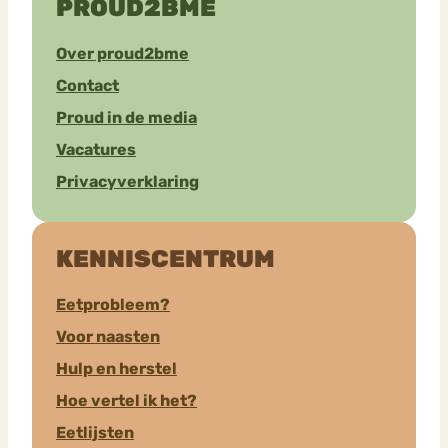
PROUD2BME
Over proud2bme
Contact
Proud in de media
Vacatures
Privacyverklaring
KENNISCENTRUM
Eetprobleem?
Voor naasten
Hulp en herstel
Hoe vertel ik het?
Eetlijsten