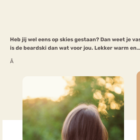
VEEL GEZOCHTE TERMEN
Heb jij wel eens op skies gestaan? Dan weet je va
is de beardski dan wat voor jou. Lekker warm en… 
Eetstoorni
Boulimia Nervosa
Â
Orthorexia
Afvallen
Angst