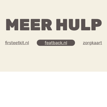
MEER HULP
firsteetkit.nl
featback.nl
zorgkaart