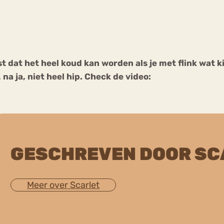
Chat
Forum
st dat het heel koud kan worden als je met flink wat 
na ja, niet heel hip. Check de video:
s
Anorexia Nervosa
Eetbuien
Pi
GESCHREVEN DOOR SC
Meer over Scarlet