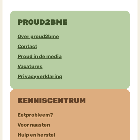
PROUD2BME
Over proud2bme
Contact
Proud in de media
Vacatures
Privacyverklaring
KENNISCENTRUM
Eetprobleem?
Voor naasten
Hulp en herstel