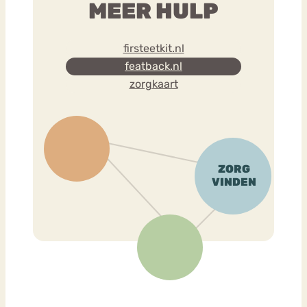
MEER HULP
firsteetkit.nl
featback.nl
zorgkaart