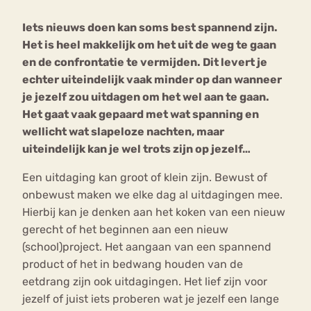
Iets nieuws doen kan soms best spannend zijn.
Bouli
Het is heel makkelijk om het uit de weg te gaan
Chat
mia
en de confrontatie te vermijden. Dit levert je
Eetstoornis
Anorexia Nervosa
Nerv
echter uiteindelijk vaak minder op dan wanneer
osa
Forum
je jezelf zou uitdagen om het wel aan te gaan.
Het gaat vaak gepaard met wat spanning en
Eetbuien
Piekeren
Sport
Trauma
wellicht wat slapeloze nachten, maar
Orthorexia
Afvallen
Angst
uiteindelijk kan je wel trots zijn op jezelf…
Een uitdaging kan groot of klein zijn. Bewust of
onbewust maken we elke dag al uitdagingen mee.
Hierbij kan je denken aan het koken van een nieuw
gerecht of het beginnen aan een nieuw
(school)project. Het aangaan van een spannend
product of het in bedwang houden van de
eetdrang zijn ook uitdagingen. Het lief zijn voor
jezelf of juist iets proberen wat je jezelf een lange