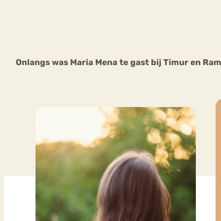
VEEL GEZOCHTE TERMEN
Onlangs was Maria Mena te gast bij Timur en Ram
Eetstoorni
Boulimia Nervosa
Orthorexia
Afvallen
Angst