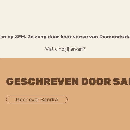
Chat
Forum
on op 3FM. Ze zong daar haar versie van Diamonds da
Wat vind jij ervan?
s
Anorexia Nervosa
Eetbuien
Pi
GESCHREVEN DOOR S
Meer over Sandra