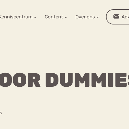
AR OP ZOEK?
Kenniscentrum
Content
Over ons
Adv
VOOR DUMMIE
Advies
s