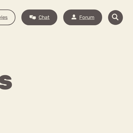
ies
Chat
Forum
S