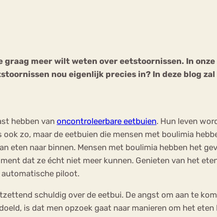
Chat
Forum
je graag meer wilt weten over eetstoornissen. In onze
oornissen nou eigenlijk precies in? In deze blog zal 
s
Anorexia Nervosa
Eetbuien
Pi
ast hebben van
oncontroleerbare eetbuien
. Hun leven wor
 ook zo, maar de eetbuien die mensen met boulimia hebben 
an eten naar binnen. Mensen met boulimia hebben het gevo
ment dat ze écht niet meer kunnen. Genieten van het eten 
 automatische piloot.
ntzettend schuldig over de eetbui. De angst om aan te ko
ld, is dat men opzoek gaat naar manieren om het eten kwi