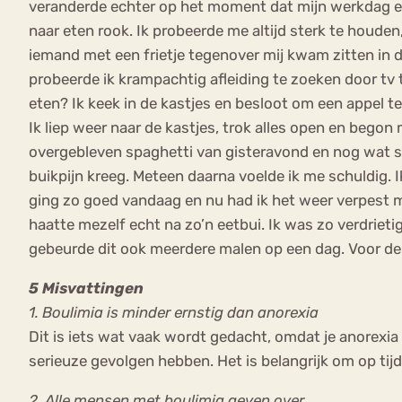
veranderde echter op het moment dat mijn werkdag erop 
naar eten rook. Ik probeerde me altijd sterk te houden, 
iemand met een frietje tegenover mij kwam zitten in d
probeerde ik krampachtig afleiding te zoeken door tv t
eten? Ik keek in de kastjes en besloot om een appel t
Ik liep weer naar de kastjes, trok alles open en bego
overgebleven spaghetti van gisteravond en nog wat s
buikpijn kreeg. Meteen daarna voelde ik me schuldig. 
ging zo goed vandaag en nu had ik het weer verpest me
haatte mezelf echt na zo’n eetbui. Ik was zo verdrieti
gebeurde dit ook meerdere malen op een dag. Voor de b
5 Misvattingen
1. Boulimia is minder ernstig dan anorexia
Dit is iets wat vaak wordt gedacht, omdat je anorexia 
serieuze gevolgen hebben. Het is belangrijk om op tijd 
2. Alle mensen met boulimia geven over