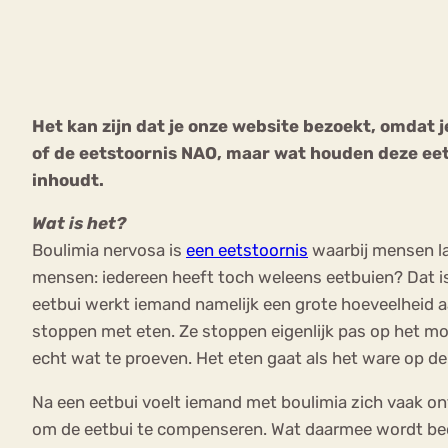
VEEL GEZOCHTE TERMEN
Het kan zijn dat je onze website bezoekt, omdat 
of de eetstoornis NAO, maar wat houden deze eetst
Eetstoorni
Boulimia Nervosa
inhoudt.
Orthorexia
Afvallen
Angst
Wat is het?
Boulimia nervosa is
een eetstoornis
waarbij mensen l
mensen: iedereen heeft toch weleens eetbuien? Dat is
eetbui werkt iemand namelijk een grote hoeveelheid a
stoppen met eten. Ze stoppen eigenlijk pas op het mo
echt wat te proeven. Het eten gaat als het ware op de
Na een eetbui voelt iemand met boulimia zich vaak o
om de eetbui te compenseren. Wat daarmee wordt bedoe