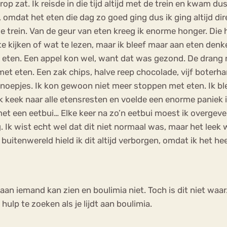
zat. Ik reisde in die tijd altijd met de trein en kwam dus 
omdat het eten die dag zo goed ging dus ik ging altijd direct
e trein. Van de geur van eten kreeg ik enorme honger. Die
e kijken of wat te lezen, maar ik bleef maar aan eten denk
e eten. Een appel kon wel, want dat was gezond. De drang 
n met eten. Een zak chips, halve reep chocolade, vijf bote
noepjes. Ik kon gewoon niet meer stoppen met eten. Ik b
Ik keek naar alle etensresten en voelde een enorme paniek
t een eetbui… Elke keer na zo’n eetbui moest ik overgeven 
g. Ik wist echt wel dat dit niet normaal was, maar het leek
uitenwereld hield ik dit altijd verborgen, omdat ik het h
aan iemand kan zien en boulimia niet. Toch is dit niet waar
hulp te zoeken als je lijdt aan boulimia.