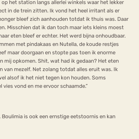
op het station langs allerlei winkels waar het lekker
 in de trein zitten. Ik vond het heel irritant als er
 honger bleef zich aanhouden totdat ik thuis was. Daar
en. Misschien dat ik dan toch maar iets kleins moest
naar eten bleef er echter. Het werd bijna onhoudbaar.
rhammen met pindakaas en Nutella, de koude restjes
leef maar doorgaan en stopte pas toen ik enorme
 in mij opkomen. Shit, wat had ik gedaan? Het eten
van mezelf. Net zolang totdat alles eruit was. Ik
 wel alsof ik het niet tegen kon houden. Soms
eel vies vond en me ervoor schaamde.”
. Boulimia is ook een ernstige eetstoornis en kan