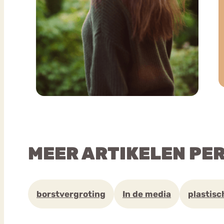
MEER ARTIKELEN PE
borstvergroting
In de media
plastisc