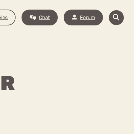
ies
Chat
Forum
OR