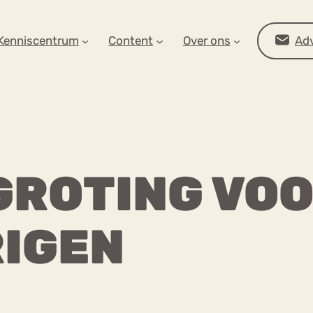
AR OP ZOEK?
Kenniscentrum
Content
Over ons
Adv
ROTING VO
IGEN
Advies