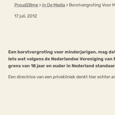
Proud2Bme
>
In De Media
>
Borstvergroting Voor M
17 juli, 2012
VEEL GEZOCHTE TERMEN
Eetstoorni
Boulimia Nervosa
Een borstvergroting voor minderjarigen, mag dat?
Orthorexia
Afvallen
Angst
Iets wat volgens de Nederlandse Vereniging van P
grens van 18 jaar en ouder in Nederland standaa
Een directrice van een privekliniek denkt hier echter a