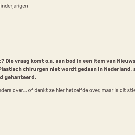
Chat
inderjarigen
Forum
s
Anorexia Nervosa
Eetbuien
Pi
 Die vraag komt o.a. aan bod in een item van Nieuwsu
lastisch chirurgen niet wordt gedaan in Nederland, a
rd gehanteerd.
nders over…. of denkt ze hier hetzelfde over, maar is dit s