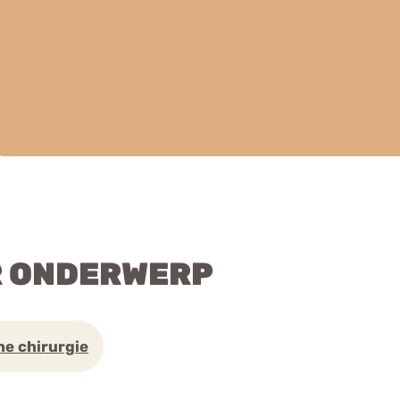
R ONDERWERP
he chirurgie