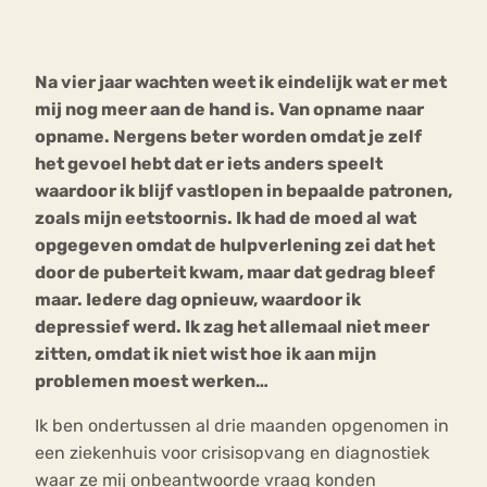
Bouli
Chat
Na vier jaar wachten weet ik eindelijk wat er met
mia
Eetstoornis
Anorexia Nervosa
mij nog meer aan de hand is. Van opname naar
Nerv
opname. Nergens beter worden omdat je zelf
osa
Forum
het gevoel hebt dat er iets anders speelt
Eetbuien
Piekeren
Sport
Trauma
waardoor ik blijf vastlopen in bepaalde patronen,
Orthorexia
Afvallen
Angst
zoals mijn eetstoornis. Ik had de moed al wat
opgegeven omdat de hulpverlening zei dat het
door de puberteit kwam, maar dat gedrag bleef
maar. Iedere dag opnieuw, waardoor ik
depressief werd. Ik zag het allemaal niet meer
zitten, omdat ik niet wist hoe ik aan mijn
problemen moest werken…
Ik ben ondertussen al drie maanden opgenomen in
een ziekenhuis voor crisisopvang en diagnostiek
waar ze mij onbeantwoorde vraag konden