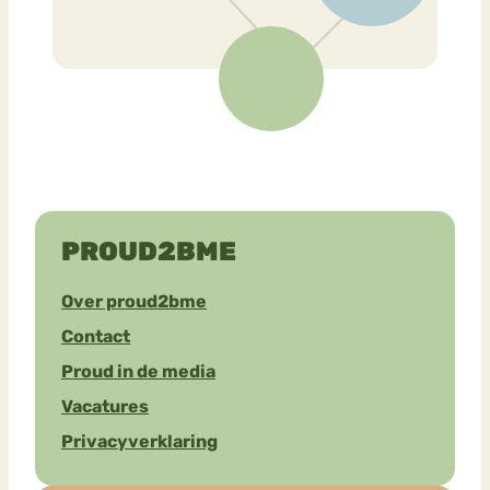
PROUD2BME
Over proud2bme
Contact
Proud in de media
Vacatures
Privacyverklaring