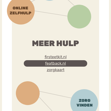
MEER HULP
firsteetkit.nl
featback.nl
zorgkaart