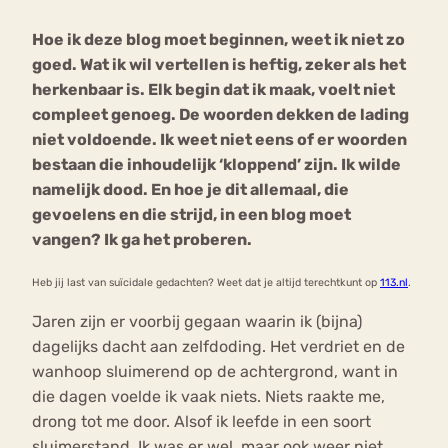
Hoe ik deze blog moet beginnen, weet ik niet zo
Bouli
goed. Wat ik wil vertellen is heftig, zeker als het
Chat
mia
herkenbaar is. Elk begin dat ik maak, voelt niet
Eetstoornis
Anorexia Nervosa
Nerv
compleet genoeg. De woorden dekken de lading
osa
Forum
niet voldoende. Ik weet niet eens of er woorden
bestaan die inhoudelijk ‘kloppend’ zijn. Ik wilde
Eetbuien
Piekeren
Sport
Trauma
namelijk dood. En hoe je dit allemaal, die
Orthorexia
Afvallen
Angst
gevoelens en die strijd, in een blog moet
vangen? Ik ga het proberen.
Heb jij last van suïcidale gedachten? Weet dat je altijd terechtkunt op
113.nl
.
Jaren zijn er voorbij gegaan waarin ik (bijna)
dagelijks dacht aan zelfdoding. Het verdriet en de
wanhoop sluimerend op de achtergrond, want in
die dagen voelde ik vaak niets. Niets raakte me,
drong tot me door. Alsof ik leefde in een soort
sluimerstand. Ik was er wel, maar ook weer niet.