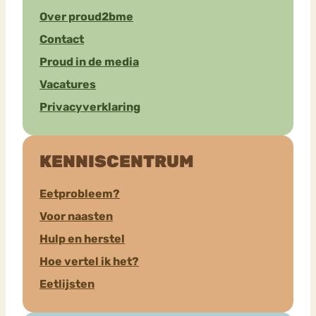
Over proud2bme
Contact
Proud in de media
Vacatures
Privacyverklaring
KENNISCENTRUM
Eetprobleem?
Voor naasten
Hulp en herstel
Hoe vertel ik het?
Eetlijsten