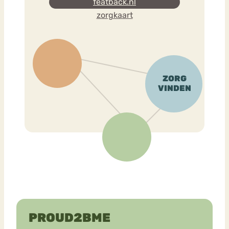
featback.nl
zorgkaart
PROUD2BME