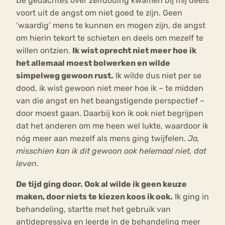
De gedachtes over zelfdoding kwamen bij mij deels
voort uit de angst om niet goed te zijn. Geen
‘waardig’ mens te kunnen en mogen zijn, de angst
om hierin tekort te schieten en deels om mezelf te
willen ontzien.
Ik wist oprecht niet meer hoe ik
het allemaal moest bolwerken en wilde
simpelweg gewoon rust.
Ik wilde dus niet per se
dood, ik wist gewoon niet meer hoe ik – te midden
van die angst en het beangstigende perspectief –
door moest gaan. Daarbij kon ik ook niet begrijpen
dat het anderen om me heen wel lukte, waardoor ik
nóg meer aan mezelf als mens ging twijfelen.
Ja,
misschien kan ik dit gewoon ook helemaal niet, dat
leven.
De tijd ging door. Ook al wilde ik geen keuze
maken, door niets te kiezen koos ik ook.
Ik ging in
behandeling, startte met het gebruik van
antidepressiva en leerde in de behandeling meer