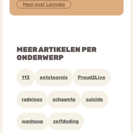
Meer over Lonneke
MEER ARTIKELEN PER
ONDERWERP
113
eetstoornis
Proud2Live
radeloos
schaamte
suicide
wanhoop
zelfdoding