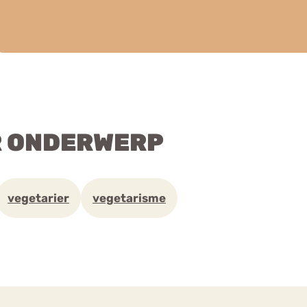
R ONDERWERP
vegetarier
vegetarisme