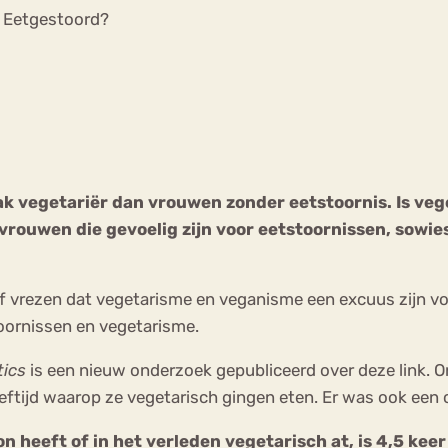
Chat
 Eetgestoord?
Forum
s
Anorexia Nervosa
Eetbuien
Pi
aak vegetariër dan vrouwen zonder eetstoornis. Is ve
vrouwen die gevoelig zijn voor eetstoornissen, sowie
of vrezen dat vegetarisme en veganisme een excuus zijn vo
oornissen en vegetarisme.
tics
is een nieuw onderzoek gepubliceerd over deze link.
ftijd waarop ze vegetarisch gingen eten. Er was ook een 
heeft of in het verleden vegetarisch at, is 4,5 keer 