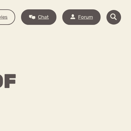
ies
Chat
Forum
OF