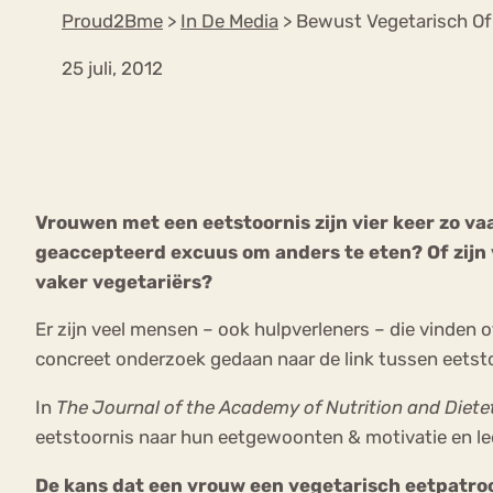
Proud2Bme
>
In De Media
>
Bewust Vegetarisch Of
25 juli, 2012
VEEL GEZOCHTE TERMEN
Eetstoorni
Boulimia Nervosa
Vrouwen met een eetstoornis zijn vier keer zo v
Orthorexia
Afvallen
Angst
geaccepteerd excuus om anders te eten? Of zijn 
vaker vegetariërs?
Er zijn veel mensen – ook hulpverleners – die vinden 
concreet onderzoek gedaan naar de link tussen eetst
In
The Journal of the Academy of Nutrition and Diete
eetstoornis naar hun eetgewoonten & motivatie en lee
De kans dat een vrouw een vegetarisch eetpatroon 